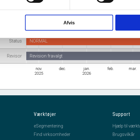
Branche
Fremstilling af andre maskiner til specielle formål i.a.n.
Afvis
mhedsform
Anpartsselskab
Status
NORMAL
Revisor
Revision fravalgt
nov.
dec.
jan.
feb.
mar.
2025
2026
Værktøjer
Support
eSegmentering
Hjælp til værkt
Find virksomheder
Brugsvilkår