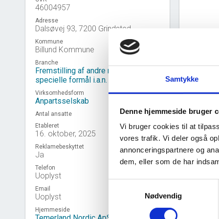
46004957
Adresse
Dalsøvej 93, 7200 Grindsted
Kommune
Billund Kommune
Branche
Fremstilling af andre maskiner til
Samtykke
specielle formål i.a.n.
Virksomhedsform
Anpartsselskab
Denne hjemmeside bruger c
Antal ansatte
Etableret
Vi bruger cookies til at tilpas
16. oktober, 2025
vores trafik. Vi deler også 
Reklamebeskyttet
annonceringspartnere og anal
Ja
Virk
event_note
dem, eller som de har indsaml
Telefon
Uoplyst
Samtykkevalg
Email
Nødvendig
Uoplyst
Hjemmeside
Temerland Nordic ApS