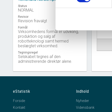
Status
NORMAL
Revisor
Revision fravalgt
Virkso
Formål
Virksomhedens formål er udvikling,
produktion og salg af
robotteknologi samt hermed
beslægtet virksomhed.
Tegningsregel
Selskabet tegnes af den
administrerende direktør alene.
eStatistik
Indhold
Forside
Nyheder
Kontakt
Vidensbank