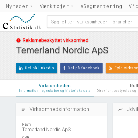
Nyheder
Værktøjer
eSegmentering
Vi
Reklamebeskyttet virksomhed
error
Temerland Nordic ApS
Del på linkedIn
Del på facebook
Følg virks
Virksomheden
Rol
Information, regnskaber og historiske data
Direktion, bestyrelse og
Virksomhedsinformation
Udvi
subject
show_chart
Navn
Temerland Nordic ApS
CVR