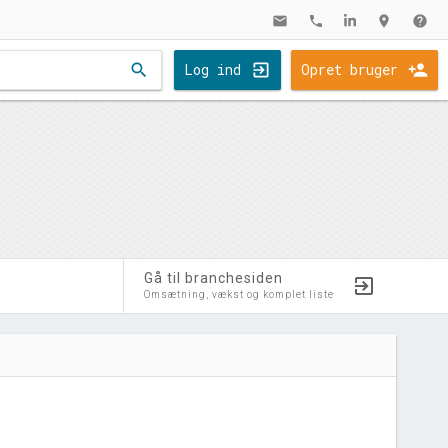
mail
phone
location_on
help
search
Log ind
Opret bruger
Gå til branchesiden
Omsætning, vækst og komplet liste