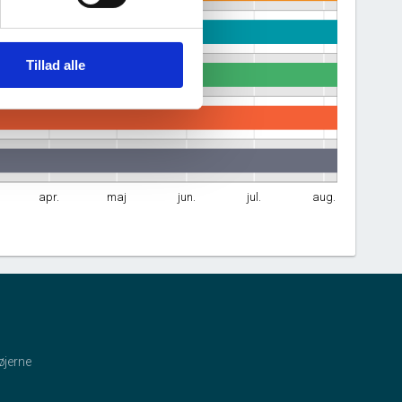
Tillad alle
apr.
maj
jun.
jul.
aug.
øjerne