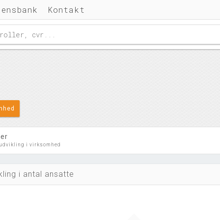
densbank
Kontakt
omhed
ler
 udvikling i virksomhed
kling i antal ansatte