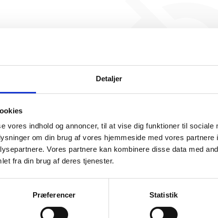
Temerland Nordic ApS har ik
beskæftigelse endnu. Vi ka
generere figuren for denne
Detaljer
ookies
se vores indhold og annoncer, til at vise dig funktioner til sociale
oplysninger om din brug af vores hjemmeside med vores partnere i
ysepartnere. Vores partnere kan kombinere disse data med andr
somhedshistorik
et fra din brug af deres tjenester.
Navn
Temerland Nordic ApS
Præferencer
Statistik
Adresse
Dalsøvej 93, 7200 Grindsted