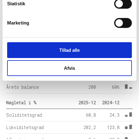
Statistik
Balance i 1000 DKK
2025-12
2024-12
Marketing
Anlægsaktiver
42
38
Omsætningsaktiver
159
568
Egenkapital
122
147
Tillad alle
Hensatte forpligtelser
-
-
Afvis
Gældsforpligtelser
78
458
Årets balance
200
606
Nøgletal i %
2025-12
2024-12
Soliditetsgrad
60,8
24,3
Likviditetsgrad
202,2
123,8