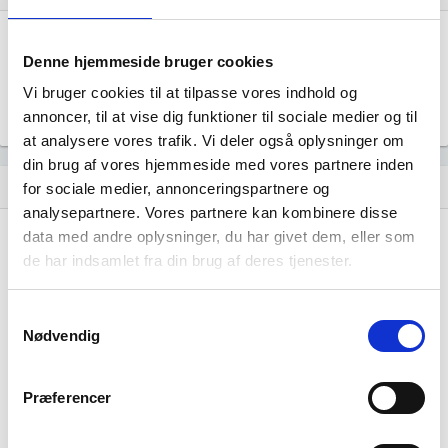
Årsrapporten 2025-12
file_download
Denne hjemmeside bruger cookies
Vi bruger cookies til at tilpasse vores indhold og
Årsrapporten 2024-12
file_download
annoncer, til at vise dig funktioner til sociale medier og til
at analysere vores trafik. Vi deler også oplysninger om
din brug af vores hjemmeside med vores partnere inden
Regnskaber
assignment
for sociale medier, annonceringspartnere og
analysepartnere. Vores partnere kan kombinere disse
data med andre oplysninger, du har givet dem, eller som
Resultat i 1000 DKK
2025-12
2024-12
de har indsamlet fra din brug af deres tjenester.
Nettoomsætning
-
-
Samtykkevalg
Bruttofortjeneste
169
181
Nødvendig
Driftsresultat (EBIT)
5
137
Præferencer
Resultat før skat
5
137
Årets Resultat
-25
107