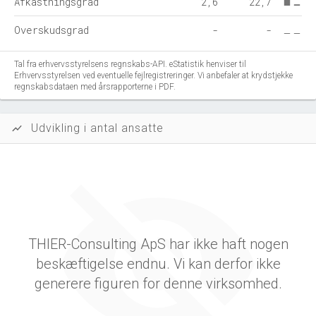
Afkastningsgrad
2,6
22,7
Overskudsgrad
-
-
Tal fra erhvervsstyrelsens regnskabs-API. eStatistik henviser til
Erhvervsstyrelsen ved eventuelle fejlregistreringer. Vi anbefaler at krydstjekke
regnskabsdataen med årsrapporterne i PDF.
Udvikling i antal ansatte
show_chart
THIER-Consulting ApS har ikke haft nogen
beskæftigelse endnu. Vi kan derfor ikke
generere figuren for denne virksomhed.