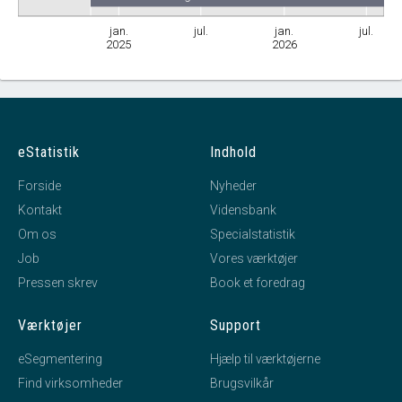
jan.
jul.
jan.
jul.
2025
2026
eStatistik
Indhold
Forside
Nyheder
Kontakt
Vidensbank
Om os
Specialstatistik
Job
Vores værktøjer
Pressen skrev
Book et foredrag
Værktøjer
Support
eSegmentering
Hjælp til værktøjerne
Find virksomheder
Brugsvilkår