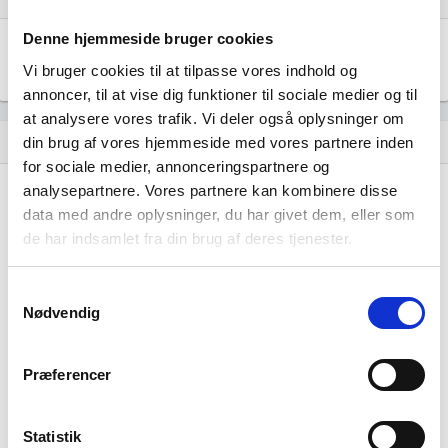
Denne hjemmeside bruger cookies
Årsrapporten 2025-12
file_download
Vi bruger cookies til at tilpasse vores indhold og
annoncer, til at vise dig funktioner til sociale medier og til
at analysere vores trafik. Vi deler også oplysninger om
Regnskaber
din brug af vores hjemmeside med vores partnere inden
assignment
for sociale medier, annonceringspartnere og
analysepartnere. Vores partnere kan kombinere disse
Resultat i 1000 DKK
2025-12
data med andre oplysninger, du har givet dem, eller som
Nettoomsætning
-
de har indsamlet fra din brug af deres tjenester.
Bruttofortjeneste
-2
Samtykkevalg
Driftsresultat (EBIT)
Nødvendig
-
Resultat før skat
-2
Præferencer
Årets Resultat
-2
Statistik
Balance i 1000 DKK
2025-12