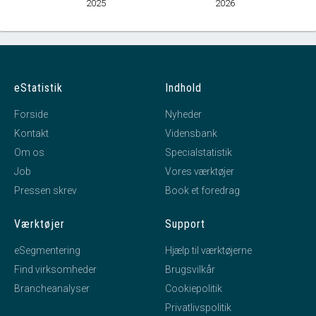
2025
2026
eStatistik
Indhold
Forside
Nyheder
Kontakt
Vidensbank
Om os
Specialstatistik
Job
Vores værktøjer
Pressen skrev
Book et foredrag
Værktøjer
Support
eSegmentering
Hjælp til værktøjerne
Find virksomheder
Brugsvilkår
Brancheanalyser
Cookiepolitik
Privatlivspolitik