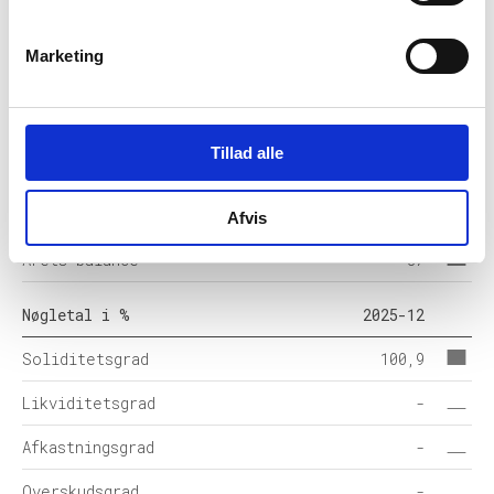
Anlægsaktiver
-
Marketing
Omsætningsaktiver
37
Egenkapital
38
Tillad alle
Hensatte forpligtelser
-
Gældsforpligtelser
0
Afvis
Årets balance
37
Nøgletal i %
2025-12
Soliditetsgrad
100,9
Likviditetsgrad
-
Afkastningsgrad
-
Overskudsgrad
-