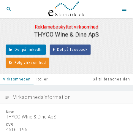
search
menu
Reklamebeskyttet virksomhed
THYCO WIne & Dine ApS
Del på linkedIn
Del på facebook
Følg virksomhed
Virksomheden
Roller
Gå til branchesiden
Virksomhedsinformation
subject
Navn
THYCO WIne & Dine ApS
CVR
45161196