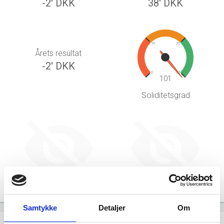
-2' DKK
38' DKK
10
20
Årets resultat
-2' DKK
0
30
101
Soliditetsgrad
Likviditetsgrad
Afkastningsgrad
Samtykke
Detaljer
Om
Hent årsrapporter som PDF
file_download