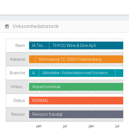
Virksomhedshistorik
event_note
Navn
IA Tec…
THYCO WIne & Dine ApS
Adresse
Normasvej 12, 2000 Frederiksberg
Branche
A.
Aktiviteter i forbindelse med forsikrin…
..
Virkso…
Anpartsselskab
Status
NORMAL
Revisor
Revision fravalgt
jan.
jul.
jan.
jul.