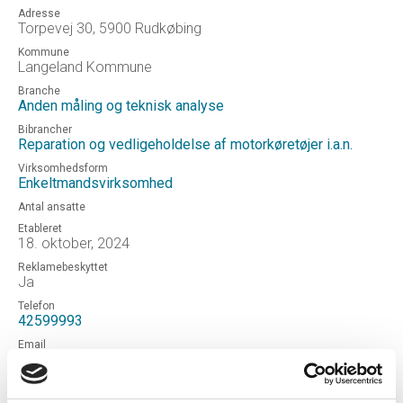
Adresse
Torpevej 30, 5900 Rudkøbing
Kommune
Langeland Kommune
Branche
Anden måling og teknisk analyse
Bibrancher
Reparation og vedligeholdelse af motorkøretøjer i.a.n.
Virksomhedsform
Enkeltmandsvirksomhed
Antal ansatte
Etableret
18. oktober, 2024
Reklamebeskyttet
Ja
Telefon
42599993
Email
tobber62@gmail.com
Hjemmeside
Tj Teknik