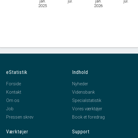
jan.
jul.
jan.
jul.
2025
2026
eStatistik
Indhold
Forside
Nyheder
Kontakt
Vidensbank
Om os
Specialstatistik
Job
Vores værktøjer
Pressen skrev
Book et foredrag
Værktøjer
Support