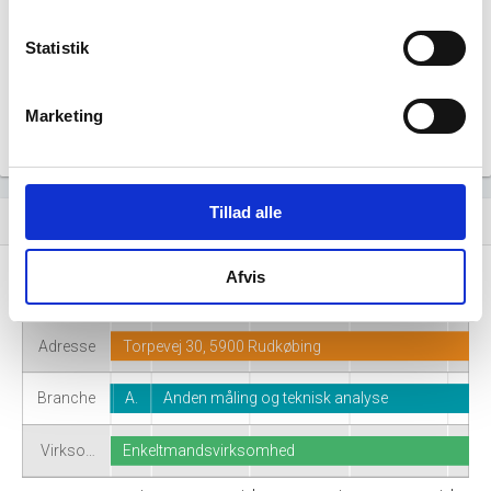
for denne virksomhed.
Statistik
Marketing
Tillad alle
Virksomhedshistorik
event_note
Afvis
Navn
Tj Teknik
Adresse
Torpevej 30, 5900 Rudkøbing
Branche
A.
Anden måling og teknisk analyse
Virkso…
Enkeltmandsvirksomhed