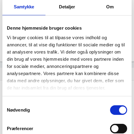
Status
Samtykke
Detaljer
Om
Aktiv
Revisor
Uoplyst
Denne hjemmeside bruger cookies
Formål
Uoplyst
Vi bruger cookies til at tilpasse vores indhold og
annoncer, til at vise dig funktioner til sociale medier og til
Tegningsregel
Uoplyst
at analysere vores trafik. Vi deler også oplysninger om
din brug af vores hjemmeside med vores partnere inden
for sociale medier, annonceringspartnere og
analysepartnere. Vores partnere kan kombinere disse
Udvikling i antal ansatte
show_chart
data med andre oplysninger, du har givet dem, eller som
de har indsamlet fra din brug af deres tjenester.
Samtykkevalg
Nødvendig
Tj Teknik har ikke haft nogen beskæftigelse
Præferencer
endnu. Vi kan derfor ikke generere figuren