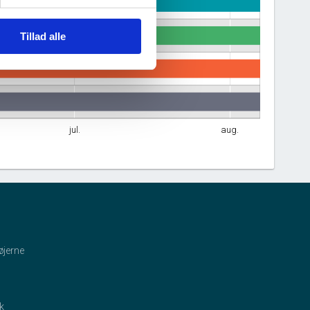
Tillad alle
jul.
aug.
øjerne
ik