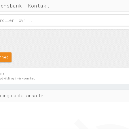
densbank
Kontakt
omhed
ler
 udvikling i virksomhed
kling i antal ansatte