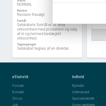
Status
NORMAL
Revisor
Virkso
Revision fravalgt
Formål
Selskabets formål er, at drive
virksomhed med produktion og salg
af el og hermed beslægtet
virksomhed.
Tegningsregel
Selskabet tegnes af en direktør.
eStatistik
Indhold
Forside
Nyheder
Kontakt
Vidensbank
Om os
Specialstatistik
Job
Vores værktøjer