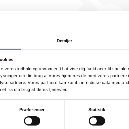
TM Wind Invest ApS har ikk
beskæftigelse endnu. Vi ka
generere figuren for denne
Detaljer
ookies
se vores indhold og annoncer, til at vise dig funktioner til sociale
oplysninger om din brug af vores hjemmeside med vores partnere i
ysepartnere. Vores partnere kan kombinere disse data med andr
somhedshistorik
et fra din brug af deres tjenester.
Navn
TM Wind Invest ApS
Præferencer
Statistik
Åtoften 1B, 4891 Toreby L
Adresse