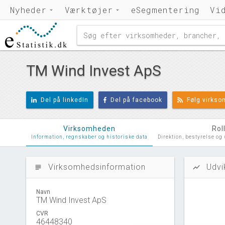
Nyheder
Værktøjer
eSegmentering
Vi
TM Wind Invest ApS
Del på linkedIn
Del på facebook
Følg virks
Virksomheden
Rol
Information, regnskaber og historiske data
Direktion, bestyrelse og
Virksomhedsinformation
Udvi
subject
show_chart
Navn
TM Wind Invest ApS
CVR
46448340