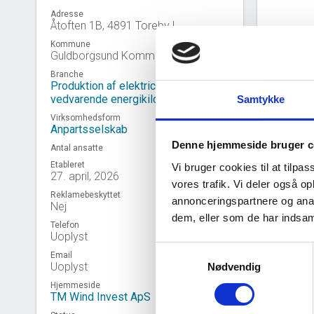
Adresse
Åtoften 1B, 4891 Toreby L
Kommune
Guldborgsund Kommune
Branche
Produktion af elektricitet fra
vedvarende energikilder
Samtykke
Virksomhedsform
Anpartsselskab
Denne hjemmeside bruger c
Antal ansatte
Etableret
Vi bruger cookies til at tilpas
27. april, 2026
vores trafik. Vi deler også 
Reklamebeskyttet
annonceringspartnere og anal
Virk
event_note
Nej
dem, eller som de har indsaml
Telefon
Uoplyst
Samtykkevalg
Email
Uoplyst
Nødvendig
Hjemmeside
TM Wind Invest ApS