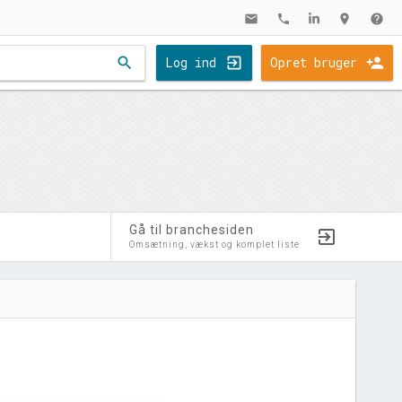
mail
phone
location_on
help
search
Log ind
Opret bruger
Gå til branchesiden
Omsætning, vækst og komplet liste