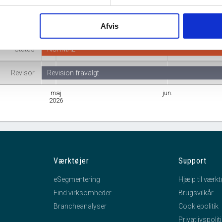
Branche
Produktion af elektricitet fra vedvarende energikilder
mhedsform
Anpartsselskab
Afvis
Status
NORMAL
Revisor
Revision fravalgt
maj
jun.
2026
Værktøjer
Support
eSegmentering
Hjælp til værkt
Find virksomheder
Brugsvilkår
Brancheanalyser
Cookiepolitik
Privatlivspolit