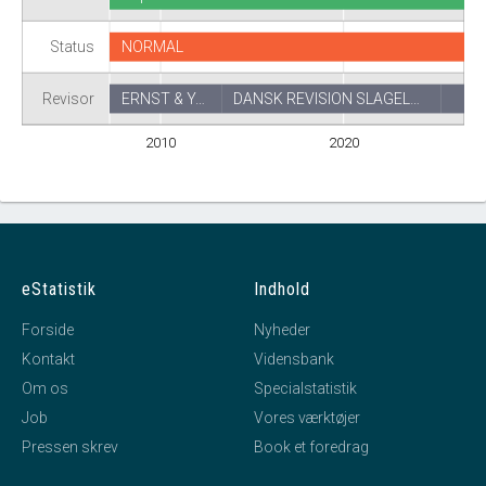
Status
NORMAL
Revisor
ERNST & Y…
DANSK REVISION SLAGEL…
2010
2020
eStatistik
Indhold
Forside
Nyheder
Kontakt
Vidensbank
Om os
Specialstatistik
Job
Vores værktøjer
Pressen skrev
Book et foredrag