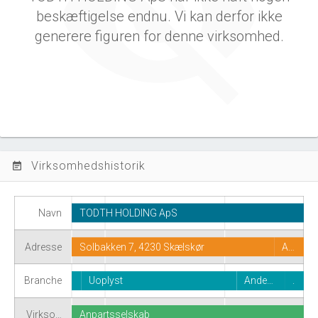
beskæftigelse endnu. Vi kan derfor ikke
generere figuren for denne virksomhed.
Virksomhedshistorik
event_note
Navn
TODTH HOLDING ApS
Adresse
Solbakken 7, 4230 Skælskør
A…
Branche
Uoplyst
Ande…
.
Virkso…
Anpartsselskab