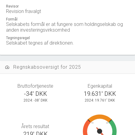
Revisor
Revision fravalgt
Formål
Selskabets formål er at fungere som holdingselskab og
anden investeringsvirksomhed
Tegningsregel
Selskabet tegnes af direktionen.
Regnskabsoversigt for 2025
speed
Bruttofortjeneste
Egenkapital
-34' DKK
19.631' DKK
2024: -38' DKK
2024: 19.761' DKK
10
20
Årets resultat
219' DKK