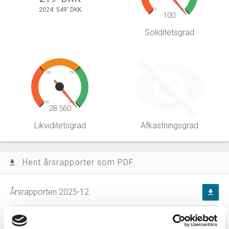
2024: 549' DKK
0
30
100
Soliditetsgrad
100
150
50
200
28.560
Likviditetsgrad
Afkastningsgrad
Hent årsrapporter som PDF
file_download
Årsrapporten 2025-12
file_download
Årsrapporten 2024-12
file_download