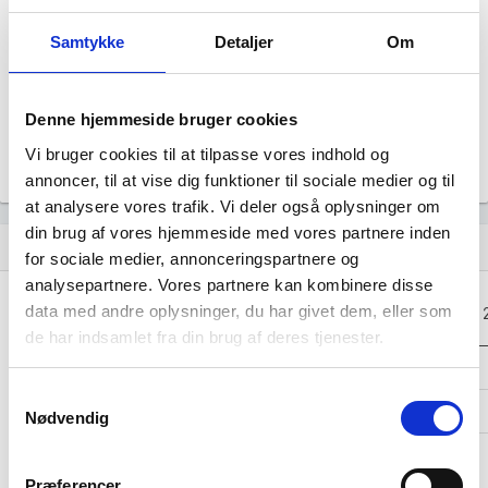
Årsrapporten 2023-12
file_download
Samtykke
Detaljer
Om
Årsrapporten 2022-12
file_download
Denne hjemmeside bruger cookies
Årsrapporten 2021-12
file_download
Vi bruger cookies til at tilpasse vores indhold og
annoncer, til at vise dig funktioner til sociale medier og til
at analysere vores trafik. Vi deler også oplysninger om
din brug af vores hjemmeside med vores partnere inden
Regnskaber
assignment
for sociale medier, annonceringspartnere og
analysepartnere. Vores partnere kan kombinere disse
Resultat i 1000
data med andre oplysninger, du har givet dem, eller som
2025-12
2024-12
2023-12
DKK
de har indsamlet fra din brug af deres tjenester.
Nettoomsætning
-
-
-
Samtykkevalg
Bruttofortjeneste
-34
-39
-30
Nødvendig
Driftsresultat
-
-
-
(EBIT)
Præferencer