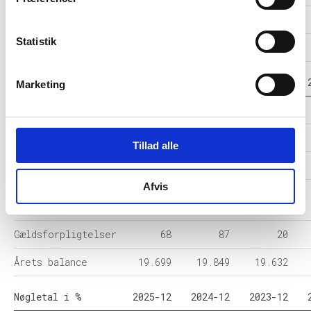
Resultat før skat
283
705
13.957
Statistik
Årets Resultat
219
550
14.028
Balance i 1000 DKK
2025-12
2024-12
2023-12
Marketing
Anlægsaktiver
301
-
0
Omsætningsaktiver
19.398
19.849
19.632
Tillad alle
Egenkapital
19.631
19.762
19.612
Afvis
Hensatte
0
-
-
forpligtelser
Gældsforpligtelser
68
87
20
Årets balance
19.699
19.849
19.632
Nøgletal i %
2025-12
2024-12
2023-12