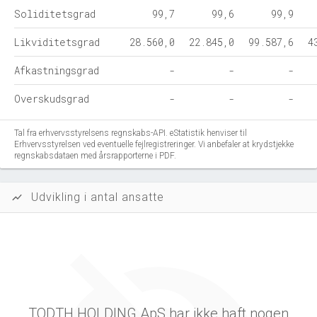
Soliditetsgrad
99,7
99,6
99,9
Likviditetsgrad
28.560,0
22.845,0
99.587,6
4
Afkastningsgrad
-
-
-
Overskudsgrad
-
-
-
Tal fra erhvervsstyrelsens regnskabs-API. eStatistik henviser til
Erhvervsstyrelsen ved eventuelle fejlregistreringer. Vi anbefaler at krydstjekke
regnskabsdataen med årsrapporterne i PDF.
Udvikling i antal ansatte
show_chart
TODTH HOLDING ApS har ikke haft nogen