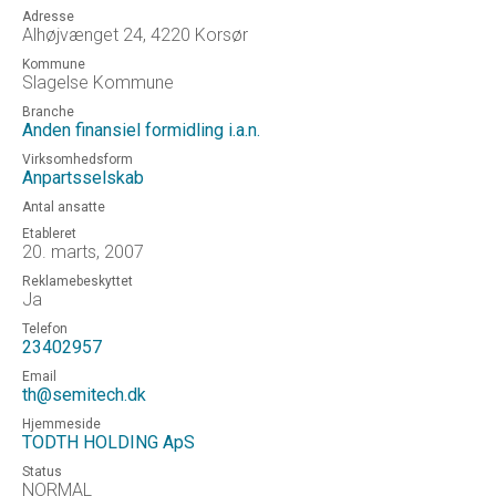
Adresse
Alhøjvænget 24, 4220 Korsør
Kommune
Slagelse Kommune
Branche
Anden finansiel formidling i.a.n.
Virksomhedsform
Anpartsselskab
Antal ansatte
Etableret
20. marts, 2007
Reklamebeskyttet
Ja
Telefon
23402957
Email
th@semitech.dk
Hjemmeside
TODTH HOLDING ApS
Status
NORMAL