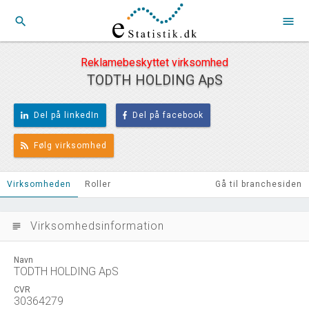
search
menu
Reklamebeskyttet virksomhed
TODTH HOLDING ApS
Del på linkedIn
Del på facebook
Følg virksomhed
Virksomheden
Roller
Gå til branchesiden
Virksomhedsinformation
subject
Navn
TODTH HOLDING ApS
CVR
30364279