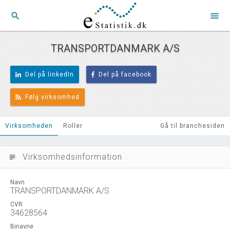
search
menu
TRANSPORTDANMARK A/S
Del på linkedIn
Del på facebook
Følg virksomhed
Virksomheden
Roller
Gå til branchesiden
Virksomhedsinformation
subject
Navn
TRANSPORTDANMARK A/S
CVR
34628564
Binavne