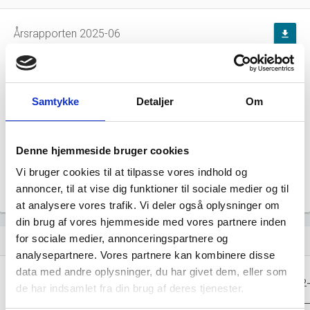
Årsrapporten 2025-06
file_download
Årsrapporten 2024-06
file_download
Samtykke
Detaljer
Om
Årsrapporten 2023-06
file_download
Årsrapporten 2022-06
file_download
Denne hjemmeside bruger cookies
Vi bruger cookies til at tilpasse vores indhold og
Årsrapporten 2021-06
file_download
annoncer, til at vise dig funktioner til sociale medier og til
at analysere vores trafik. Vi deler også oplysninger om
din brug af vores hjemmeside med vores partnere inden
for sociale medier, annonceringspartnere og
Regnskaber
assignment
analysepartnere. Vores partnere kan kombinere disse
data med andre oplysninger, du har givet dem, eller som
Resultat i 1000
2025-06
2024-06
2023-06
2022
de har indsamlet fra din brug af deres tjenester.
DKK