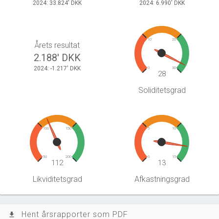
2024: 33.824' DKK
2024: 6.990' DKK
10
20
Årets resultat
2.188' DKK
2024: -1.217' DKK
0
30
28
Soliditetsgrad
100
150
5
10
50
200
0
15
112
13
Likviditetsgrad
Afkastningsgrad
Hent årsrapporter som PDF
file_download