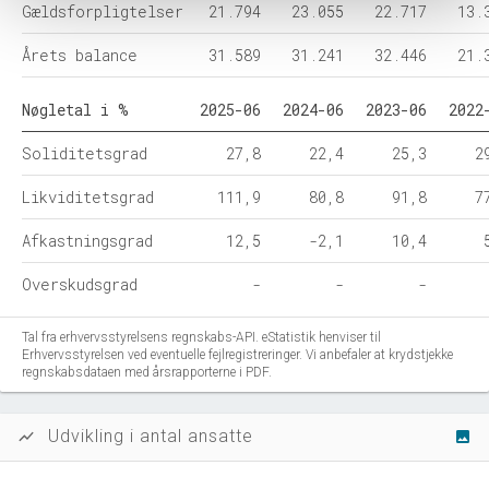
Gældsforpligtelser
21.794
23.055
22.717
13.
Årets balance
31.589
31.241
32.446
21.
Nøgletal i %
2025-06
2024-06
2023-06
2022
Soliditetsgrad
27,8
22,4
25,3
2
Likviditetsgrad
111,9
80,8
91,8
7
Afkastningsgrad
12,5
-2,1
10,4
Overskudsgrad
-
-
-
Tal fra erhvervsstyrelsens regnskabs-API. eStatistik henviser til
Erhvervsstyrelsen ved eventuelle fejlregistreringer. Vi anbefaler at krydstjekke
regnskabsdataen med årsrapporterne i PDF.
Udvikling i antal ansatte
show_chart
image