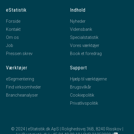
eStatistik
Indhold
Forside
Nyheder
Kontakt
Vidensbank
Om os
Specialstatistik
Job
Vores værktøjer
Pressen skrev
Book et foredrag
Værktøjer
Support
eSegmentering
Hjælp til værktøjerne
Find virksomheder
Brugsvilkår
Brancheanalyser
Cookiepolitik
Privatlivspolitik
© 2024 | eStatistik.dk ApS | Rolighedsvej 36B, 8240 Risskov |