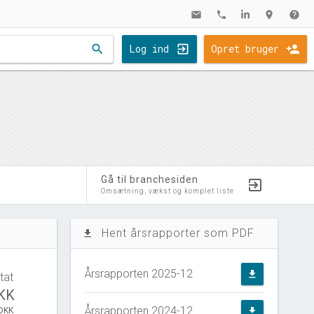
mail
phone
location_on
help
search
Log ind
Opret bruger
Gå til branchesiden
Omsætning, vækst og komplet liste
Hent årsrapporter som PDF
file_download
Årsrapporten 2025-12
file_download
tat
DKK
Årsrapporten 2024-12
 DKK
file_download