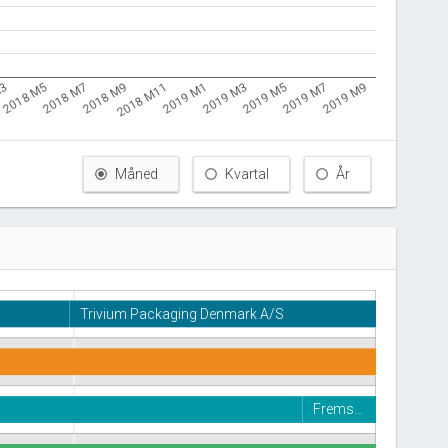
M3
2018 M11
2019 M7
2018 M9
2019 M5
2018 M7
2019 M3
2018 M5
2019 M1
2019 M9
Måned
Kvartal
År
Trivium Packaging Denmark A/S
Frems…