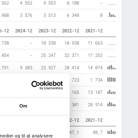
.562
4.552
4.553
8.100
-
.988
3.576
3.513
6.340
0
5-12
2024-12
2023-12
2022-12
2021-12
.738
-
10.338
10.930
11.663
.454
-
25.247
32.371
17.252
.791
9.303
23.927
20.414
14.074
.514
1.599
1.682
1.723
1.734
.887
11.868
9.976
21.165
13.107
.192
22.770
35.585
43.301
28.914
Om
5-12
2024-12
2023-12
2022-12
2021-12
40,6
40,9
67,2
47,1
48,7
 medier og til at analysere