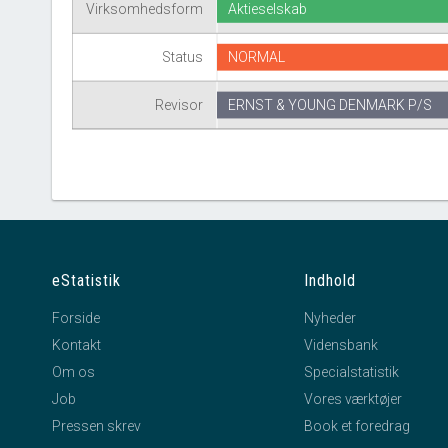
Virksomhedsform
Aktieselskab
Status
NORMAL
Revisor
ERNST & YOUNG DENMARK P/S
eStatistik
Indhold
Forside
Nyheder
Kontakt
Vidensbank
Om os
Specialstatistik
Job
Vores værktøjer
Pressen skrev
Book et foredrag