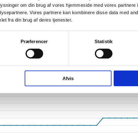
oplysninger om din brug af vores hjemmeside med vores partnere i
tetsgrad
1
ysepartnere. Vores partnere kan kombinere disse data med andr
ingsgrad
et fra din brug af deres tjenester.
dsgrad
Præferencer
Statistik
vervsstyrelsens regnskabs-API. eStatistik henviser til Erhvervsstyrelsen ved eventuelle 
rne i PDF.
Afvis