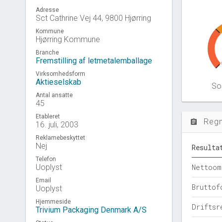
Adresse
Sct Cathrine Vej 44, 9800 Hjørring
Kommune
Hjørring Kommune
Branche
Fremstilling af letmetalemballage
Virksomhedsform
Aktieselskab
Sol
Antal ansatte
45
Etableret
Reg
assignment
16. juli, 2003
Reklamebeskyttet
Nej
Resulta
Telefon
Uoplyst
Nettoom
Email
Bruttof
Uoplyst
Hjemmeside
Driftsr
Trivium Packaging Denmark A/S