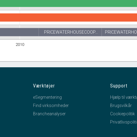
PRICEWATERHOUSECOOP…
PRICEWATERHO
2010
Værktøjer
Support
eSegmentering
Hjælp til værkt
Find virksomheder
Brugsvilkår
Brancheanalyser
Cookiepolitik
Privatlivspolit