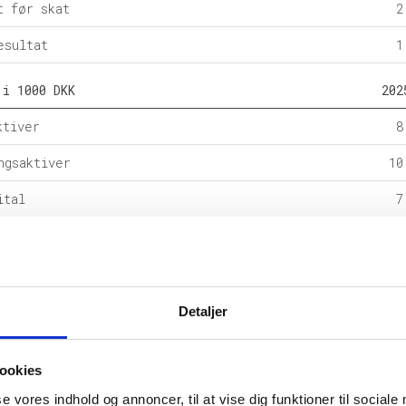
t før skat
2
esultat
1
 i 1000 DKK
202
ktiver
8
ngsaktiver
10
ital
7
e forpligtelser
1
rpligtelser
9
alance
19
Detaljer
l i %
202
ookies
etsgrad
se vores indhold og annoncer, til at vise dig funktioner til sociale