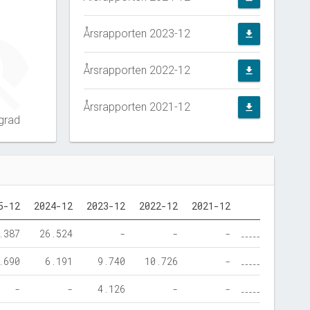
Årsrapporten 2023-12
file_download
Årsrapporten 2022-12
file_download
Årsrapporten 2021-12
file_download
grad
5-12
2024-12
2023-12
2022-12
2021-12
.387
26.524
-
-
-
.690
6.191
9.740
10.726
-
-
-
4.126
-
-