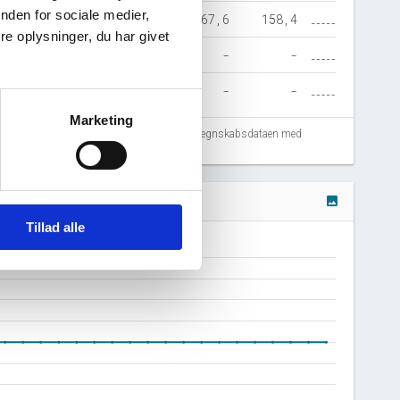
nden for sociale medier,
15,5
-
295,9
167,6
158,4
e oplysninger, du har givet
-
-
11,6
-
-
-
-
-
-
-
Marketing
fejlregistreringer. Vi anbefaler at krydstjekke regnskabsdataen med
image
Tillad alle