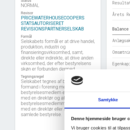
Status
Resulta
NORMAL
Revisor
Årets R
PRICEWATERHOUSECOOPERS
STATSAUTORISERET
REVISIONSPARTNERSELSKAB
Balance
Formål
Anlægsa
Selskabets formål er at drive handel,
produktion, industri og
Omsætni
finansieringsvirksomhed, samt,
direkte eller indirekte, at drive anden
virksomhed, der efter bestyrelsens
Egenkap
skøn er forbunden dermed.
Hensatt
Tegningsregel
Selskabet tegnes af bestyrelsens
formand i forening med et andet
Gældsfo
bestyrelsesmedlem eller i forening
med en direktør og af to
Årets b
Samtykke
bestyrelsesmedlemmer i forening
med en direktør eller af den
Nøgleta
samlede bestyrelse.
Denne hjemmeside bruger c
Solidit
Vi bruger cookies til at tilpas