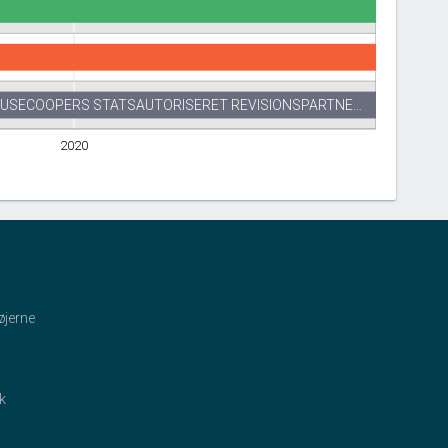
USECOOPERS STATSAUTORISERET REVISIONSPARTNE…
2020
øjerne
ik