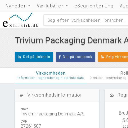
Nyheder
Værktøjer
eSegmentering
Vi
Trivium Packaging Denmark 
Del på linkedIn
Del på facebook
Følg virks
Virksomheden
Rol
Information, regnskaber og historiske data
Direktion, bestyrelse og
Virksomhedsinformation
Regn
subject
speed
Navn
Brut
Trivium Packaging Denmark A/S
5.
CVR
27261507
202