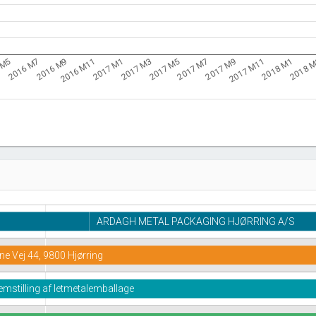
2016 M11
2017 M7
2018 
2016 M9
2017 M5
2018 M1
2016 M7
2017 M3
2017 M11
 M5
2017 M1
2017 M9
ARDAGH METAL PACKAGING HJØRRING A/S
ne Vej 44, 9800 Hjørring
emstilling af letmetalemballage