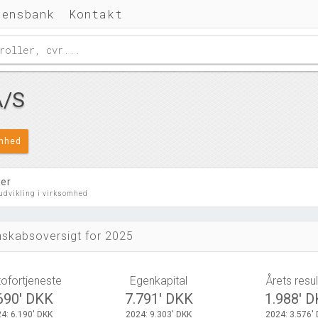
densbank
Kontakt
A/S
omhed
ler
 udvikling i virksomhed
skabsoversigt for 2025
tofortjeneste
Egenkapital
Årets resul
690' DKK
7.791' DKK
1.988' 
4: 6.190' DKK
2024: 9.303' DKK
2024: 3.576'