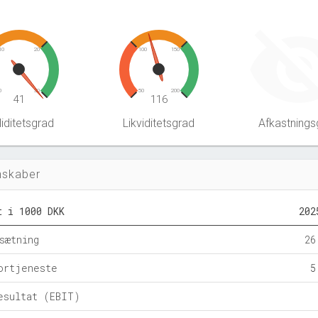
10
20
100
150
0
30
50
200
41
116
iditetsgrad
Likviditetsgrad
Afkastnings
nskaber
t i 1000 DKK
202
sætning
26
ortjeneste
5
esultat (EBIT)