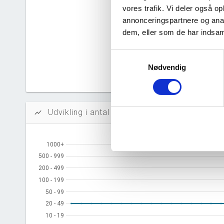
vores trafik. Vi deler også 
Likvidi
annonceringspartnere og anal
Afkastn
dem, eller som de har indsaml
Oversku
Samtykkevalg
Nødvendig
Tal fra erh
årsrapporte
Udvikling i antal ansatte
show_chart
1000+
1000+
500 - 999
500 - 999
200 - 499
200 - 499
100 - 199
100 - 199
50 - 99
50 - 99
20 - 49
20 - 49
10 - 19
10 - 19