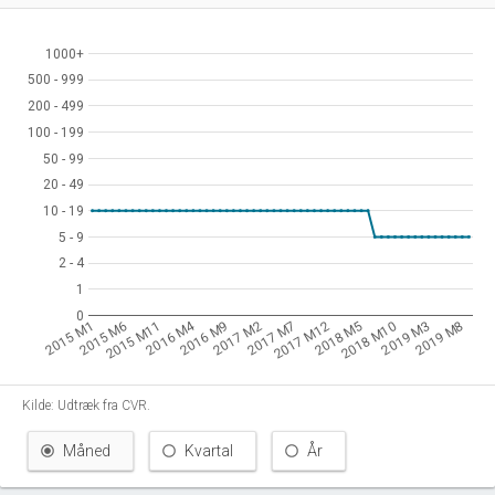
1000+
1000+
500 - 999
500 - 999
200 - 499
200 - 499
100 - 199
100 - 199
50 - 99
50 - 99
20 - 49
20 - 49
10 - 19
10 - 19
5 - 9
5 - 9
2 - 4
2 - 4
1
1
0
0
2016 M4
2015 M1
2015 M6
2015 M11
2016 M9
2017 M2
2017 M7
2017 M12
2018 M5
2018 M10
2019 M3
2019 M8
Kilde: Udtræk fra CVR.
Måned
Kvartal
År