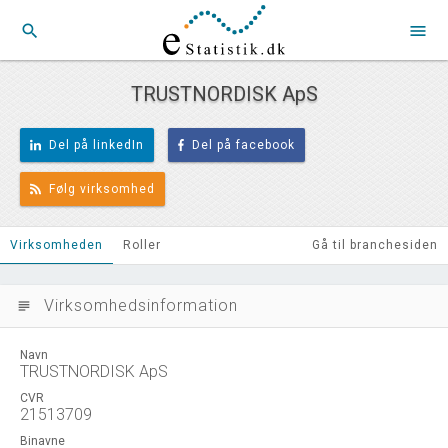
search
menu
TRUSTNORDISK ApS
Del på linkedIn
Del på facebook
Følg virksomhed
Virksomheden
Roller
Gå til branchesiden
Virksomhedsinformation
subject
Navn
TRUSTNORDISK ApS
CVR
21513709
Binavne