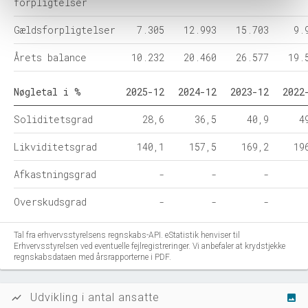
forpligtelser
Gældsforpligtelser
7.305
12.993
15.703
9.
Årets balance
10.232
20.460
26.577
19.
Nøgletal i %
2025-12
2024-12
2023-12
2022
Soliditetsgrad
28,6
36,5
40,9
4
Likviditetsgrad
140,1
157,5
169,2
19
Afkastningsgrad
-
-
-
Overskudsgrad
-
-
-
Tal fra erhvervsstyrelsens regnskabs-API. eStatistik henviser til
Erhvervsstyrelsen ved eventuelle fejlregistreringer. Vi anbefaler at krydstjekke
regnskabsdataen med årsrapporterne i PDF.
Udvikling i antal ansatte
show_chart
image