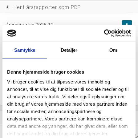
Hent årsrapporter som PDF
file_download
Årsrapporten 2025-12
file_download
Årsrapporten 2024-12
file_download
Samtykke
Detaljer
Om
Årsrapporten 2023-12
file_download
Denne hjemmeside bruger cookies
Årsrapporten 2022-12
file_download
Vi bruger cookies til at tilpasse vores indhold og
annoncer, til at vise dig funktioner til sociale medier og til
Årsrapporten 2021-12
file_download
at analysere vores trafik. Vi deler også oplysninger om
din brug af vores hjemmeside med vores partnere inden
for sociale medier, annonceringspartnere og
Regnskaber
assignment
analysepartnere. Vores partnere kan kombinere disse
data med andre oplysninger, du har givet dem, eller som
Resultat i 1000
de har indsamlet fra din brug af deres tjenester.
2025-12
2024-12
2023-12
2022