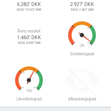
6.282' DKK
2.927' DKK
2024: 10.022' DKK
2024: 7.467' DKK
10
20
Årets resultat
1.460' DKK
2024: 4.593' DKK
0
30
29
Soliditetsgrad
100
150
50
200
140
Likviditetsgrad
Afkastningsgrad