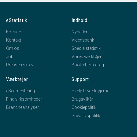
eStatistik
Indhold
Forside
Nyheder
Kontakt
Vidensbank
Om os
Specialstatistik
Job
Vores værktøjer
Pressen skrev
Book et foredrag
Værktøjer
Support
eSegmentering
Hjælp til værktøjerne
Find virksomheder
Brugsvilkår
Brancheanalyser
Cookiepolitik
Privatlivspolitik