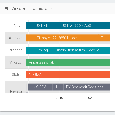
Virksomhedshistorik
event_note
Navn
TRUST FIL…
TRUSTNORDISK ApS
Adresse
.
Filmbyen 22, 2650 Hvidovre
Fil…
Branche
Film- og…
Distribution af film, video- o…
Virkso…
Anpartsselskab
Status
NORMAL
JS REVI…
J…
EY Godkendt Revisions…
Revisor
2010
2020