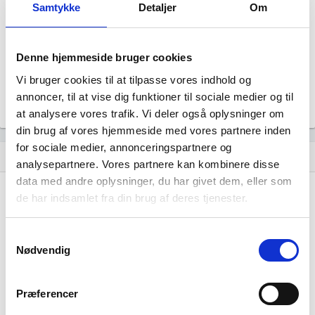
Samtykke
Detaljer
Om
Revisor
Revision fravalgt
Formål
Selskabets formål er at udøve virksomhed med handel og
Denne hjemmeside bruger cookies
service samt aktiviteter i tilknytning hertil.
Vi bruger cookies til at tilpasse vores indhold og
Tegningsregel
annoncer, til at vise dig funktioner til sociale medier og til
Selskabet tegnes af en direktør.
at analysere vores trafik. Vi deler også oplysninger om
din brug af vores hjemmeside med vores partnere inden
for sociale medier, annonceringspartnere og
Udvikling i antal ansatte
show_chart
analysepartnere. Vores partnere kan kombinere disse
data med andre oplysninger, du har givet dem, eller som
de har indsamlet fra din brug af deres tjenester.
Samtykkevalg
Nødvendig
Ulstrup Auto ApS har ikke haft nogen
beskæftigelse endnu. Vi kan derfor ikke
Præferencer
generere figuren for denne virksomhed.