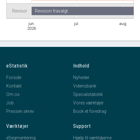
Revisor
Revision fravalgt
jun.
jul.
aug.
2026
eStatistik
Indhold
Forside
Nyheder
Kontakt
Vidensbank
Om os
Specialstatistik
Job
Vores værktøjer
Pressen skrev
Book et foredrag
Værktøjer
Support
eSegmentering
Hjælp til værktøjerne