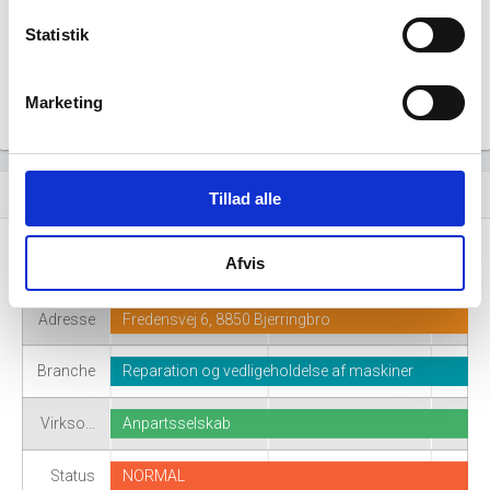
Statistik
Marketing
Virksomhedshistorik
event_note
Tillad alle
Afvis
Navn
Ulstrup Auto ApS
Adresse
Fredensvej 6, 8850 Bjerringbro
Branche
Reparation og vedligeholdelse af maskiner
Virkso…
Anpartsselskab
Status
NORMAL