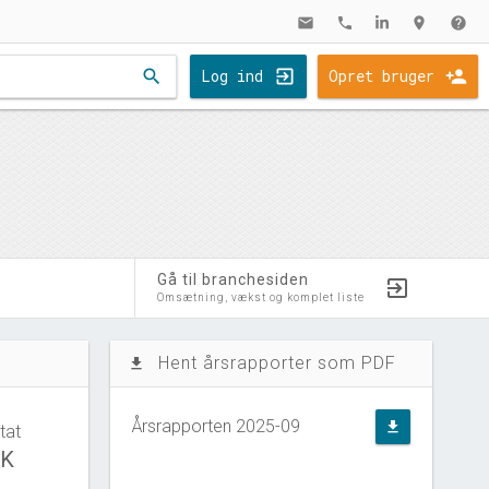
mail
phone
location_on
help
search
Log ind
Opret bruger
Gå til branchesiden
Omsætning, vækst og komplet liste
Hent årsrapporter som PDF
file_download
Årsrapporten 2025-09
file_download
tat
KK