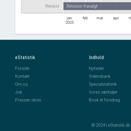
Revisor
Revision fravalgt
jan.
feb.
mar.
apr.
m
2025
eStatistik
Indhold
Forside
Nyheder
Kontakt
Vidensbank
Om os
Specialstatistik
Job
Vores værktøjer
Pressen skrev
Book et foredrag
© 2024 | eStatistik.d