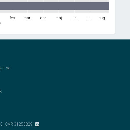
feb.
mar.
apr.
maj
jun.
jul.
aug.
6
øjerne
ik
10
|
CVR 31253829
|