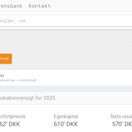
densbank
Kontakt
omhed
ler
 udvikling i virksomhed
skabsoversigt for 2025
tofortjeneste
Egenkapital
Årets resul
62' DKK
610' DKK
570' D