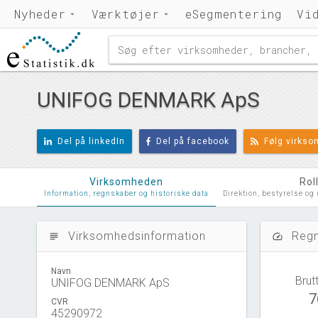
Nyheder
Værktøjer
eSegmentering
Vi
UNIFOG DENMARK ApS
Del på linkedIn
Del på facebook
Følg virks
Virksomheden
Rol
Information, regnskaber og historiske data
Direktion, bestyrelse og
Virksomhedsinformation
Regn
subject
speed
Navn
Brut
UNIFOG DENMARK ApS
7
CVR
45290972