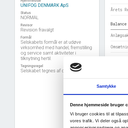
Hjemmeside
UNIFOG DENMARK ApS
Årets R
Status
NORMAL
Balance
Revisor
Revision fravalgt
Anlægsa
Formål
Selskabets formål er at udøve
Omsætni
virksomhed med handel, fremstilling
og service samt aktiviteter i
Egenkap
tilknytning hertil.
Tegningsregel
Hensatt
Selskabet tegnes af direktionen.
Gældsfo
Samtykke
Årets b
Denne hjemmeside bruger c
Nøgleta
Vi bruger cookies til at tilpas
Solidit
vores trafik. Vi deler også 
annonceringspartnere og anal