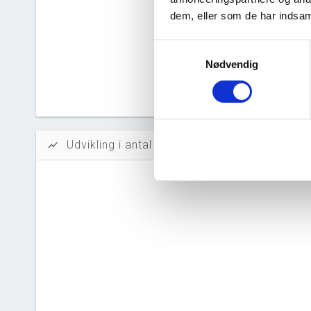
Likvidi
dem, eller som de har indsaml
Afkastn
Samtykkevalg
Oversku
Nødvendig
Tal fra erh
årsrapporte
Udvikling i antal ansatte
show_chart