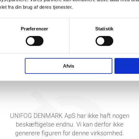
tetsgrad
et fra din brug af deres tjenester.
ingsgrad
dsgrad
Præferencer
Statistik
vervsstyrelsens regnskabs-API. eStatistik henviser til Erhvervsstyrelsen ved eventuelle 
rne i PDF.
Afvis
UNIFOG DENMARK ApS har ikke haft nogen
beskæftigelse endnu. Vi kan derfor ikke
generere figuren for denne virksomhed.