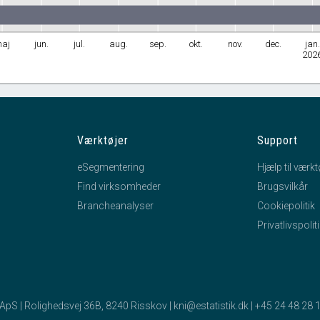
aj
jun.
jul.
aug.
sep.
okt.
nov.
dec.
jan.
202
Værktøjer
Support
eSegmentering
Hjælp til værkt
Find virksomheder
Brugsvilkår
Brancheanalyser
Cookiepolitik
Privatlivspolit
k ApS | Rolighedsvej 36B, 8240 Risskov |
kni@estatistik.dk
|
+45 24 48 28 