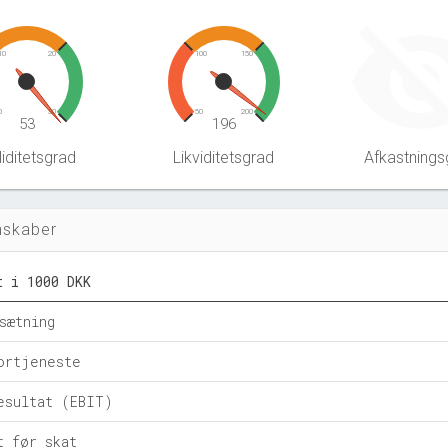
10
20
100
150
0
30
50
200
53
196
iditetsgrad
Likviditetsgrad
Afkastnings
nskaber
t i 1000 DKK
sætning
ortjeneste
esultat (EBIT)
t før skat