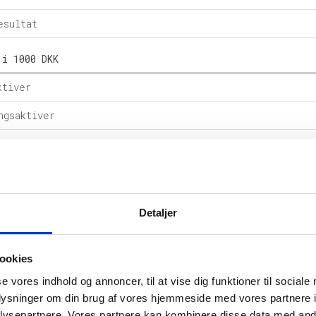
esultat
 i 1000 DKK
ktiver
ngsaktiver
ital
e forpligtelser
rpligtelser
Detaljer
alance
ookies
l i %
se vores indhold og annoncer, til at vise dig funktioner til sociale
etsgrad
oplysninger om din brug af vores hjemmeside med vores partnere i
ysepartnere. Vores partnere kan kombinere disse data med andr