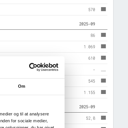
570
2025-09
86
1.069
610
-
545
Om
1.155
2025-09
 medier og til at analysere
52,8
nden for sociale medier,
e oplysninger, du har givet