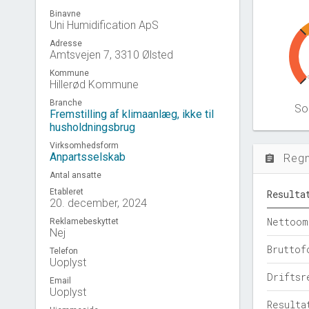
Binavne
Uni Humidification ApS
Adresse
Amtsvejen 7, 3310 Ølsted
Kommune
Hillerød Kommune
Branche
Sol
Fremstilling af klimaanlæg, ikke til
husholdningsbrug
Virksomhedsform
Anpartsselskab
Reg
assignment
Antal ansatte
Etableret
Resulta
20. december, 2024
Nettoom
Reklamebeskyttet
Nej
Bruttof
Telefon
Uoplyst
Driftsr
Email
Uoplyst
Resulta