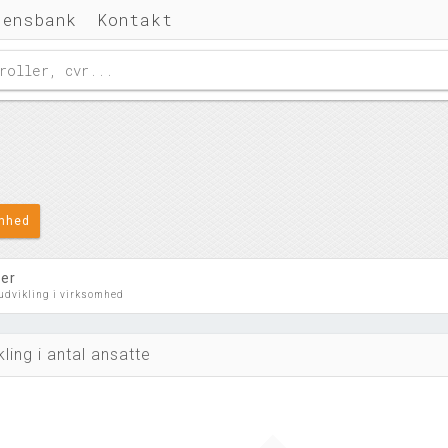
densbank
Kontakt
omhed
ler
 udvikling i virksomhed
kling i antal ansatte