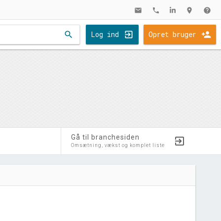
mail
phone
location_on
help
search
Log ind
Opret bruger
Gå til branchesiden
Omsætning, vækst og komplet liste