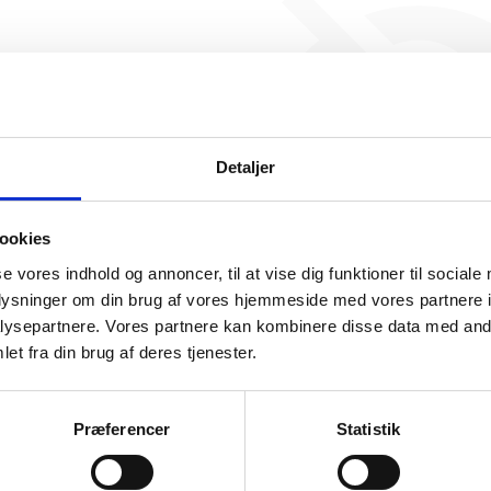
Virova ApS har ikke haft noge
endnu. Vi kan derfor ikke ge
for denne virksom
Detaljer
ookies
se vores indhold og annoncer, til at vise dig funktioner til sociale
oplysninger om din brug af vores hjemmeside med vores partnere i
ysepartnere. Vores partnere kan kombinere disse data med andr
somhedshistorik
et fra din brug af deres tjenester.
Navn
Virova ApS
Præferencer
Statistik
Adresse
Dyrkærvej 11, 8700 Horsens