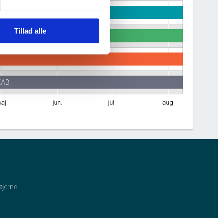
Tillad alle
KAB
aj
jun.
jul.
aug.
øjerne