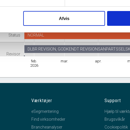
Branche
Fjerkræavl
Afvis
mhedsform
Anpartsselskab
Status
NORMAL
DLBR REVISION, GODKENDT REVISIONSANPARTSSELS
Revisor
HJ Revision ApS
feb.
mar.
apr.
m
2026
Værktøjer
Support
eSegmentering
Hjælp til værkt
Find virksomheder
Brugsvilkår
Brancheanalyser
Cookiepolitik