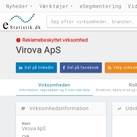
Nyheder
Værktøjer
eSegmentering
Vi
Reklamebeskyttet virksomhed
error
Virova ApS
Del på linkedIn
Del på facebook
Følg virks
Virksomheden
Rol
Information, regnskaber og historiske data
Direktion, bestyrelse og
Virksomhedsinformation
Udvi
subject
show_chart
Navn
Virova ApS
CVR