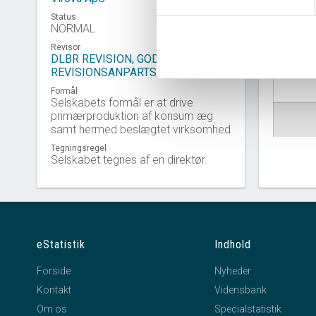
Status
NORMAL
Revisor
Virkso
DLBR REVISION, GODKENDT
REVISIONSANPARTSSELSKAB
Formål
Selskabets formål er at drive
primærproduktion af konsum æg
samt hermed beslægtet virksomhed
Tegningsregel
Selskabet tegnes af en direktør.
eStatistik
Indhold
Forside
Nyheder
Kontakt
Vidensbank
Om os
Specialstatistik