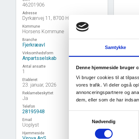
46201906
Adresse
Dyrkærvej 11, 8700 Horsens
Kommune
Horsens Kommune
Branche
Fjerkræavl
Samtykke
Virksomhedsform
Anpartsselskab
Antal ansatte
Denne hjemmeside bruger c
1
Vi bruger cookies til at tilpas
Etableret
23. januar, 2026
vores trafik. Vi deler også 
annonceringspartnere og anal
Reklamebeskyttet
Virk
event_note
Ja
dem, eller som de har indsaml
Telefon
28195948
Samtykkevalg
Email
Nødvendig
Uoplyst
Hjemmeside
Virova ApS