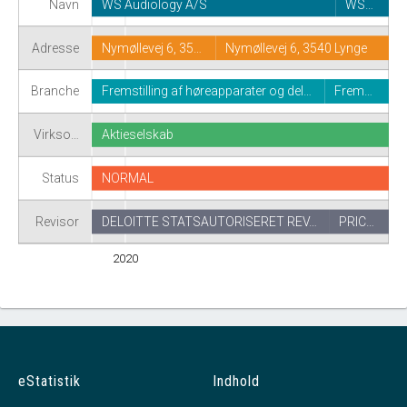
Navn
WS Audiology A/S
WS…
Adresse
Nymøllevej 6, 35…
Nymøllevej 6, 3540 Lynge
Branche
Fremstilling af høreapparater og del…
Frem…
Virkso…
Aktieselskab
Status
NORMAL
Revisor
DELOITTE STATSAUTORISERET REV…
PRIC…
2020
eStatistik
Indhold