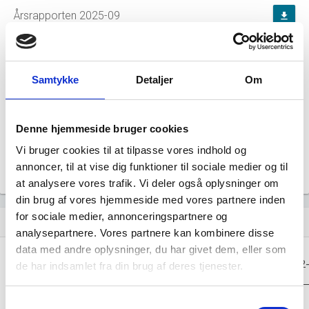
Årsrapporten 2025-09
file_download
Årsrapporten 2024-09
file_download
Samtykke
Detaljer
Om
Årsrapporten 2023-09
file_download
Årsrapporten 2022-09
file_download
Denne hjemmeside bruger cookies
Vi bruger cookies til at tilpasse vores indhold og
Årsrapporten 2021-09
file_download
annoncer, til at vise dig funktioner til sociale medier og til
at analysere vores trafik. Vi deler også oplysninger om
din brug af vores hjemmeside med vores partnere inden
for sociale medier, annonceringspartnere og
Regnskaber
assignment
analysepartnere. Vores partnere kan kombinere disse
data med andre oplysninger, du har givet dem, eller som
Resultat i 1000
2025-09
2024-09
2023-09
2022
de har indsamlet fra din brug af deres tjenester.
DKK
Nettoomsætning
-
-
-
Samtykkevalg