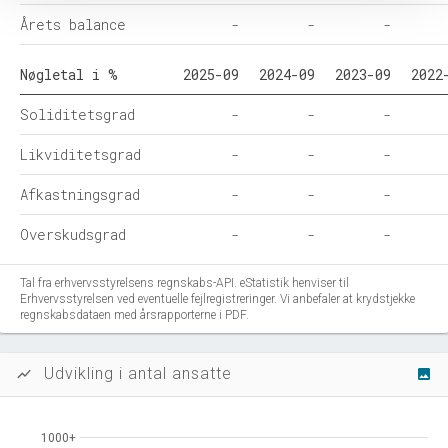
Årets balance
-
-
-
Nøgletal i %
2025-09
2024-09
2023-09
2022
Soliditetsgrad
-
-
-
Likviditetsgrad
-
-
-
Afkastningsgrad
-
-
-
Overskudsgrad
-
-
-
Tal fra erhvervsstyrelsens regnskabs-API. eStatistik henviser til
Erhvervsstyrelsen ved eventuelle fejlregistreringer. Vi anbefaler at krydstjekke
regnskabsdataen med årsrapporterne i PDF.
Udvikling i antal ansatte
show_chart
image
1000+
1000+