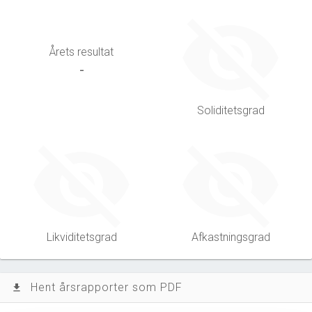
Årets resultat
-
Soliditetsgrad
Likviditetsgrad
Afkastningsgrad
Hent årsrapporter som PDF
file_download