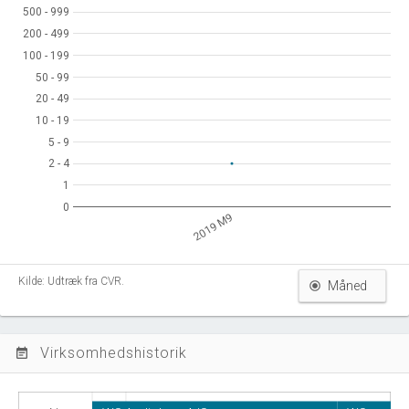
500 - 999
500 - 999
200 - 499
200 - 499
100 - 199
100 - 199
50 - 99
50 - 99
20 - 49
20 - 49
10 - 19
10 - 19
5 - 9
5 - 9
2 - 4
2 - 4
1
1
0
0
2019 M9
Kilde: Udtræk fra CVR.
Måned
Virksomhedshistorik
event_note