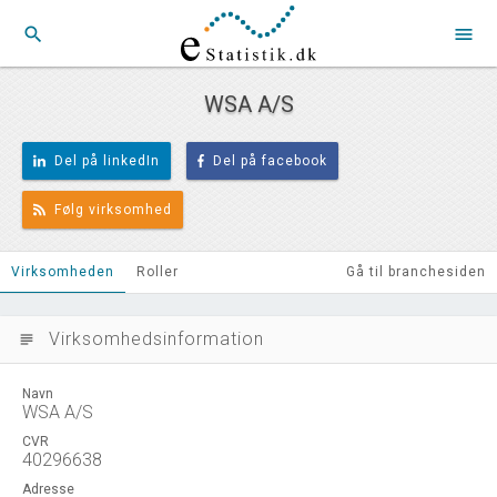
search
menu
WSA A/S
Del på linkedIn
Del på facebook
Følg virksomhed
Virksomheden
Roller
Gå til branchesiden
Virksomhedsinformation
subject
Navn
WSA A/S
CVR
40296638
Adresse