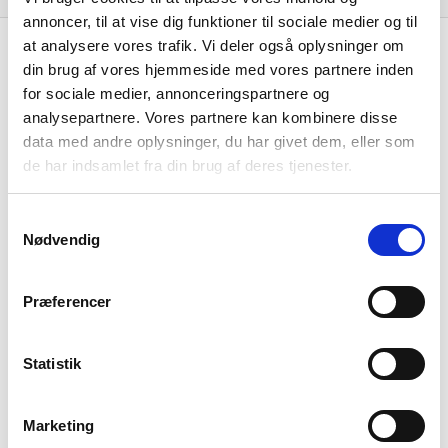
annoncer, til at vise dig funktioner til sociale medier og til
at analysere vores trafik. Vi deler også oplysninger om
Resultat i 1000 DKK
2025-12
din brug af vores hjemmeside med vores partnere inden
Nettoomsætning
-
for sociale medier, annonceringspartnere og
analysepartnere. Vores partnere kan kombinere disse
Bruttofortjeneste
-29
data med andre oplysninger, du har givet dem, eller som
de har indsamlet fra din brug af deres tjenester.
Driftsresultat (EBIT)
-
Resultat før skat
-15.717
Samtykkevalg
Nødvendig
Årets Resultat
-15.627
Balance i 1000 DKK
2025-12
Præferencer
Anlægsaktiver
10.000
Statistik
Omsætningsaktiver
108
Egenkapital
-15.587
Marketing