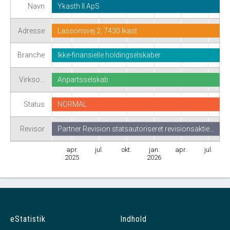
Navn
Ykasth II ApS
Adresse
Lassonsvej 2, 7430 Ikast
Branche
Ikke-finansielle holdingselskaber
Virkso…
Anpartsselskab
Status
NORMAL
Revisor
Partner Revision statsautoriseret revisionsaktie…
apr.
jul.
okt.
jan.
apr.
jul.
2025
2026
eStatistik
Indhold