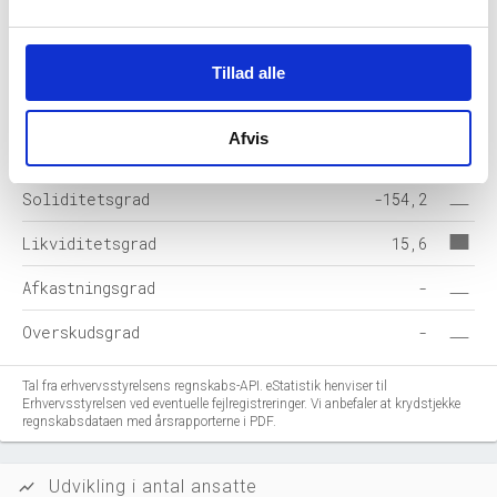
Hensatte forpligtelser
-
Gældsforpligtelser
25.696
Tillad alle
Årets balance
10.108
Afvis
Nøgletal i %
2025-12
Soliditetsgrad
-154,2
Likviditetsgrad
15,6
Afkastningsgrad
-
Overskudsgrad
-
Tal fra erhvervsstyrelsens regnskabs-API. eStatistik henviser til
Erhvervsstyrelsen ved eventuelle fejlregistreringer. Vi anbefaler at krydstjekke
regnskabsdataen med årsrapporterne i PDF.
Udvikling i antal ansatte
show_chart