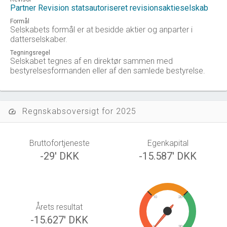
Partner Revision statsautoriseret revisionsaktieselskab
Formål
Selskabets formål er at besidde aktier og anparter i
datterselskaber.
Tegningsregel
Selskabet tegnes af en direktør sammen med
bestyrelsesformanden eller af den samlede bestyrelse.
Regnskabsoversigt for 2025
speed
Bruttofortjeneste
Egenkapital
-29' DKK
-15.587' DKK
10
20
Årets resultat
-15.627' DKK
0
30