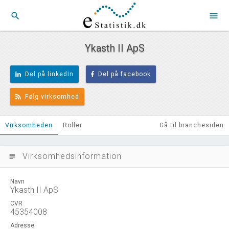
search
menu
Ykasth II ApS
Del på linkedIn
Del på facebook
Følg virksomhed
Virksomheden
Roller
Gå til branchesiden
Virksomhedsinformation
subject
Navn
Ykasth II ApS
CVR
45354008
Adresse