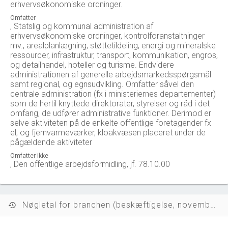
erhvervsøkonomiske ordninger.
Omfatter
, Statslig og kommunal administration af
erhvervsøkonomiske ordninger, kontrolforanstaltninger
mv., arealplanlægning, støttetildeling, energi og mineralske
ressourcer, infrastruktur, transport, kommunikation, engros,
og detailhandel, hoteller og turisme. Endvidere
administrationen af generelle arbejdsmarkedsspørgsmål
samt regional, og egnsudvikling. Omfatter såvel den
centrale administration (fx i ministeriernes departementer)
som de hertil knyttede direktorater, styrelser og råd i det
omfang, de udfører administrative funktioner. Derimod er
selve aktiviteten på de enkelte offentlige foretagender fx
el, og fjernvarmeværker, kloakvæsen placeret under de
pågældende aktiviteter
Omfatter ikke
, Den offentlige arbejdsformidling, jf. 78.10.00
Nøgletal for branchen (beskæftigelse, november 2023)
history