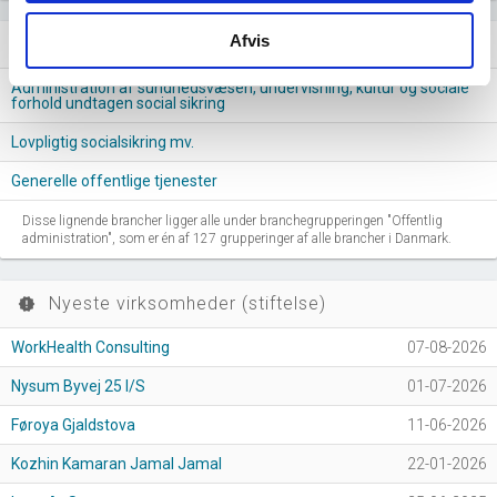
Afvis
Lignende brancher
question_answer
Administration af sundhedsvæsen, undervisning, kultur og sociale
forhold undtagen social sikring
Lovpligtig socialsikring mv.
Generelle offentlige tjenester
Disse lignende brancher ligger alle under branchegrupperingen "Offentlig
administration", som er én af 127 grupperinger af alle brancher i Danmark.
Nyeste virksomheder (stiftelse)
new_releases
WorkHealth Consulting
07-08-2026
Nysum Byvej 25 I/S
01-07-2026
Føroya Gjaldstova
11-06-2026
Kozhin Kamaran Jamal Jamal
22-01-2026