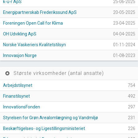
k-u-r ApS
25-06-2025
Energipartnerskab Frederikssund ApS
20-05-2025
Foreningen Open Call for Klima
23-04-2025
OH Udvikling ApS
04-04-2025
Norske Vaskeriers Kvalitetstilsyn
01-11-2024
Innovasjon Norge
01-08-2023
Største virksomheder (antal ansatte)
stars
Arbejdstilsynet
754
Finanstilsynet
492
InnovationsFonden
297
Styrelsen for Grøn Arealomlægning og Vandmiljø
231
Beskæftigelses- og Ligestillingsministeriet
226