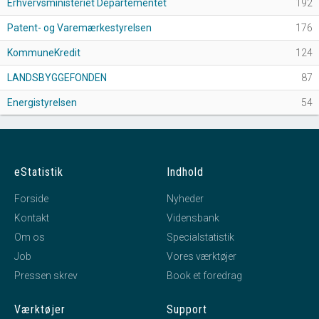
Erhvervsministeriet Departementet
192
Patent- og Varemærkestyrelsen
176
KommuneKredit
124
LANDSBYGGEFONDEN
87
Energistyrelsen
54
eStatistik
Indhold
Forside
Nyheder
Kontakt
Vidensbank
Om os
Specialstatistik
Job
Vores værktøjer
Pressen skrev
Book et foredrag
Værktøjer
Support