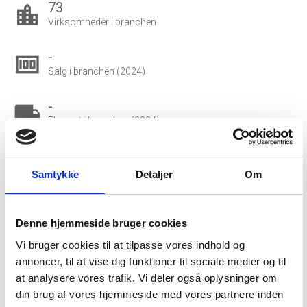
73
location_city
Virksomheder i branchen
-
money
Salg i branchen (2024)
-
local_shipping
Eksport i branchen (2024)
642.984 DKK
account_balance_wallet
Gns. lønsum pr. fuldtidsbeskæftiget
Samtykke
Detaljer
Om
12.853
people_outline
Beskæftigede i branchen
Denne hjemmeside bruger cookies
Vi bruger cookies til at tilpasse vores indhold og
12.302
group
annoncer, til at vise dig funktioner til sociale medier og til
Fuldtidsbeskæftigede i branchen
at analysere vores trafik. Vi deler også oplysninger om
din brug af vores hjemmeside med vores partnere inden
7.356