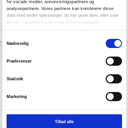
for sociale medier, annonceringspartnere og
Beskæftigede kvinder i branchen
analysepartnere. Vores partnere kan kombinere disse
data med andre oplysninger, du har givet dem, eller som
5.497
de har indsamlet fra din brug af deres tjenester.
Beskæftigede mænd i branchen
Gå til
Udvidet brancheanalyse
for historiske data.
Samtykkevalg
Nødvendig
Nye og ophørte virksomheder pr. år
bar_chart
Præferencer
8
Statistik
6
4
Marketing
2
0
…
…
…
…
…
…
…
…
…
…
…
Tillad alle