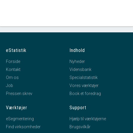
eStatistik
Indhold
Forside
Nyheder
Kontakt
Vidensbank
Om os
Specialstatistik
Job
Vores værktøjer
Pressen skrev
Book et foredrag
Værktøjer
Support
eSegmentering
Hjælp til værktøjerne
Find virksomheder
Brugsvilkår