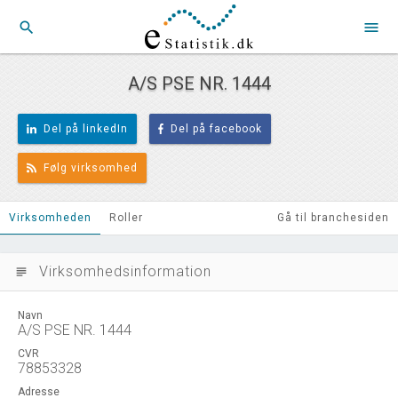
search
menu
A/S PSE NR. 1444
Del på linkedIn
Del på facebook
Følg virksomhed
Virksomheden
Roller
Gå til branchesiden
Virksomhedsinformation
subject
Navn
A/S PSE NR. 1444
CVR
78853328
Adresse