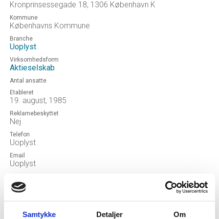
Kronprinsessegade 18, 1306 København K
Kommune
Københavns Kommune
Branche
Uoplyst
Virksomhedsform
Aktieselskab
Antal ansatte
Etableret
19. august, 1985
Reklamebeskyttet
Nej
Telefon
Uoplyst
Email
Uoplyst
Hjemmeside
A/S PSE NR. 1444
Status
OPLØSTEFTERFUSION
Samtykke
Detaljer
Om
Revisor