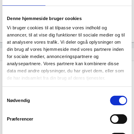
Uoplyst
Formål
Uoplyst
Denne hjemmeside bruger cookies
Tegningsregel
Vi bruger cookies til at tilpasse vores indhold og
Uoplyst
annoncer, til at vise dig funktioner til sociale medier og til
at analysere vores trafik. Vi deler også oplysninger om
din brug af vores hjemmeside med vores partnere inden
Udvikling i antal ansatte
show_chart
for sociale medier, annonceringspartnere og
analysepartnere. Vores partnere kan kombinere disse
data med andre oplysninger, du har givet dem, eller som
de har indsamlet fra din brug af deres tjenester.
Samtykkevalg
Nødvendig
A/S PSE NR. 1444 har ikke haft nogen
beskæftigelse endnu. Vi kan derfor ikke
Præferencer
generere figuren for denne virksomhed.