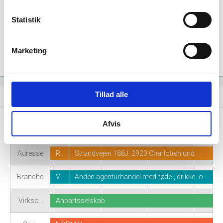
generere figuren for denne virksomhed.
Statistik
Marketing
Tillad alle
Virksomhedshistorik
event_note
Afvis
Navn
Bambina Trading ApS
Adresse
R..
Strandvejen 188J, 2920 Charlottenlund
Branche
V..
Anden agenturhandel med føde-, drikke- o…
Virkso…
Anpartsselskab