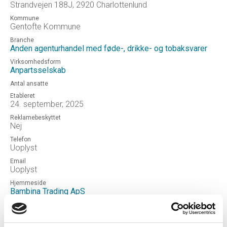
Strandvejen 188J, 2920 Charlottenlund
Kommune
Gentofte Kommune
Branche
Anden agenturhandel med føde-, drikke- og tobaksvarer
Virksomhedsform
Anpartsselskab
Antal ansatte
Etableret
24. september, 2025
Reklamebeskyttet
Nej
Telefon
Uoplyst
Email
Uoplyst
Hjemmeside
Bambina Trading ApS
Status
NORMAL
Revisor