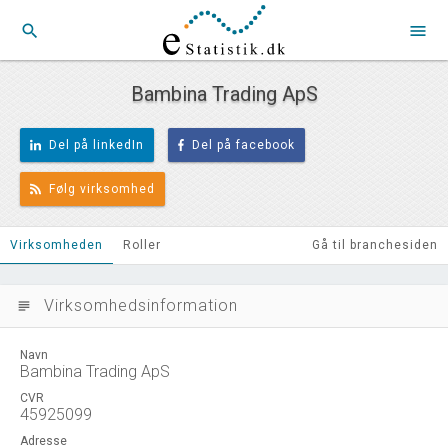
search
menu
Bambina Trading ApS
Del på linkedIn
Del på facebook
Følg virksomhed
Virksomheden
Roller
Gå til branchesiden
Virksomhedsinformation
subject
Navn
Bambina Trading ApS
CVR
45925099
Adresse