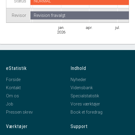
Status
NORMAL
Revisor
Revision fravalgt
jan.
apr.
jul.
2026
eStatistik
Indhold
Forside
Nyheder
Kontakt
Vidensbank
Om os
Specialstatistik
Job
Vores værktøjer
Pressen skrev
Book et foredrag
Værktøjer
Support