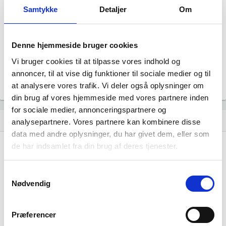
Revision fravalgt
Samtykke
Detaljer
Om
Formål
Selskabets formål er at drive virksomhed med handel og
service samt aktiviteter, der efter direktionens skøn er
Denne hjemmeside bruger cookies
forbundet dermed.
Vi bruger cookies til at tilpasse vores indhold og
Tegningsregel
Selskabet tegnes af en direktør eller af den samlede
annoncer, til at vise dig funktioner til sociale medier og til
direktion.
at analysere vores trafik. Vi deler også oplysninger om
din brug af vores hjemmeside med vores partnere inden
for sociale medier, annonceringspartnere og
Udvikling i antal ansatte
show_chart
analysepartnere. Vores partnere kan kombinere disse
data med andre oplysninger, du har givet dem, eller som
de har indsamlet fra din brug af deres tjenester.
Samtykkevalg
Nødvendig
Bambina Trading ApS har ikke haft nogen
Præferencer
beskæftigelse endnu. Vi kan derfor ikke