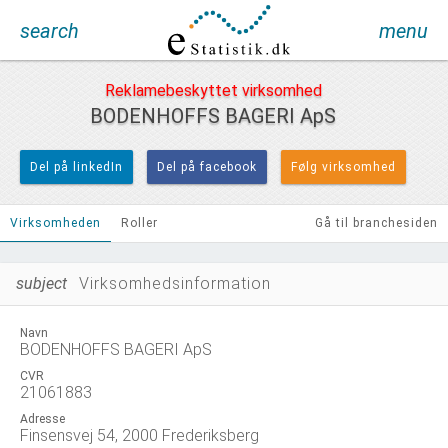
search
menu
Reklamebeskyttet virksomhed
BODENHOFFS BAGERI ApS
Del på linkedIn
Del på facebook
Følg virksomhed
Virksomheden
Roller
Gå til branchesiden
subject
Virksomhedsinformation
Navn
BODENHOFFS BAGERI ApS
CVR
21061883
Adresse
Finsensvej 54, 2000 Frederiksberg