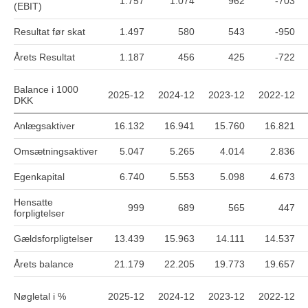
1.757
1.074
962
-703
(EBIT)
Resultat før skat
1.497
580
543
-950
Årets Resultat
1.187
456
425
-722
Balance i 1000
2025-12
2024-12
2023-12
2022-12
DKK
Anlægsaktiver
16.132
16.941
15.760
16.821
Omsætningsaktiver
5.047
5.265
4.014
2.836
Egenkapital
6.740
5.553
5.098
4.673
Hensatte
999
689
565
447
forpligtelser
Gældsforpligtelser
13.439
15.963
14.111
14.537
Årets balance
21.179
22.205
19.773
19.657
Nøgletal i %
2025-12
2024-12
2023-12
2022-12