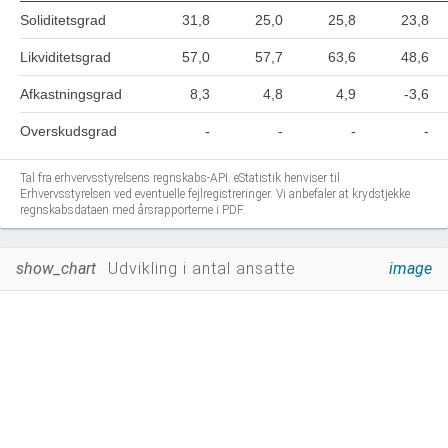
Soliditetsgrad
31,8
25,0
25,8
23,8
Likviditetsgrad
57,0
57,7
63,6
48,6
Afkastningsgrad
8,3
4,8
4,9
-3,6
Overskudsgrad
-
-
-
-
Tal fra erhvervsstyrelsens regnskabs-API. eStatistik henviser til
Erhvervsstyrelsen ved eventuelle fejlregistreringer. Vi anbefaler at krydstjekke
regnskabsdataen med årsrapporterne i PDF.
show_chart
Udvikling i antal ansatte
image