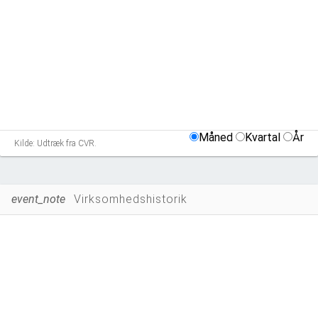
Måned
Kvartal
År
Kilde: Udtræk fra CVR.
event_note
Virksomhedshistorik