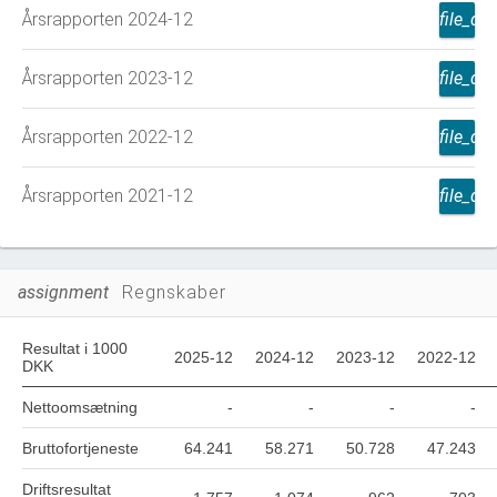
Årsrapporten 2024-12
file_d
Årsrapporten 2023-12
file_d
Årsrapporten 2022-12
file_d
Årsrapporten 2021-12
file_d
assignment
Regnskaber
Resultat i 1000
2025-12
2024-12
2023-12
2022-12
DKK
Nettoomsætning
-
-
-
-
Bruttofortjeneste
64.241
58.271
50.728
47.243
Driftsresultat