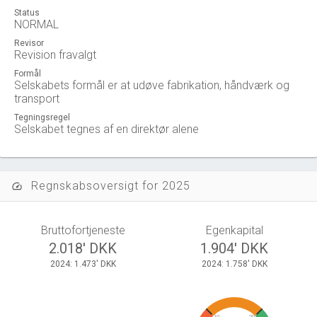
Status
NORMAL
Revisor
Revision fravalgt
Formål
Selskabets formål er at udøve fabrikation, håndværk og
transport
Tegningsregel
Selskabet tegnes af en direktør alene
Regnskabsoversigt for 2025
speed
Bruttofortjeneste
Egenkapital
2.018' DKK
1.904' DKK
2024: 1.473' DKK
2024: 1.758' DKK
10
20