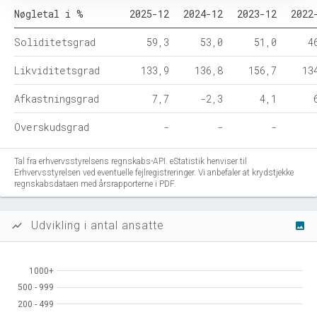
Nøgletal i %
2025-12
2024-12
2023-12
2022
Soliditetsgrad
59,3
53,0
51,0
4
Likviditetsgrad
133,9
136,8
156,7
13
Afkastningsgrad
7,7
-2,3
4,1
Overskudsgrad
-
-
-
Tal fra erhvervsstyrelsens regnskabs-API. eStatistik henviser til
Erhvervsstyrelsen ved eventuelle fejlregistreringer. Vi anbefaler at krydstjekke
regnskabsdataen med årsrapporterne i PDF.
Udvikling i antal ansatte
show_chart
image
1000+
1000+
500 - 999
500 - 999
200 - 499
200 - 499