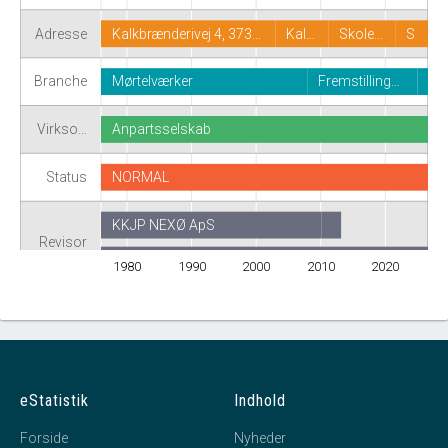
Adresse
Kalkbrænderivej 4, 373…
Kal…
Skole…
S
Branche
Mørtelværker
Fremstilling…
Virkso…
Anpartsselskab
Status
NORMAL
KKJP NEXØ ApS
Revisor
Revision fravalgt
1980
1990
2000
2010
2020
eStatistik
Indhold
Forside
Nyheder