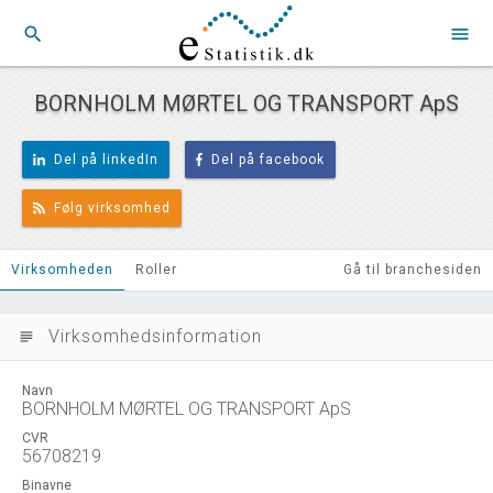
search
menu
BORNHOLM MØRTEL OG TRANSPORT ApS
Del på linkedIn
Del på facebook
Følg virksomhed
Virksomheden
Roller
Gå til branchesiden
Virksomhedsinformation
subject
Navn
BORNHOLM MØRTEL OG TRANSPORT ApS
CVR
56708219
Binavne