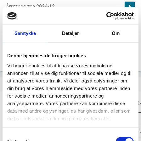
Årsrapporten 2024-12
file_download
Årsrapporten 2023-12
file_download
Samtykke
Detaljer
Om
Årsrapporten 2022-12
file_download
Denne hjemmeside bruger cookies
Årsrapporten 2021-12
file_download
Vi bruger cookies til at tilpasse vores indhold og
annoncer, til at vise dig funktioner til sociale medier og til
at analysere vores trafik. Vi deler også oplysninger om
Regnskaber
assignment
din brug af vores hjemmeside med vores partnere inden
for sociale medier, annonceringspartnere og
Resultat i 1000
2025-12
2024-12
2023-12
2022
analysepartnere. Vores partnere kan kombinere disse
DKK
data med andre oplysninger, du har givet dem, eller som
de har indsamlet fra din brug af deres tjenester.
Nettoomsætning
-
-
-
Bruttofortjeneste
2.018
1.473
1.762
1.
Samtykkevalg