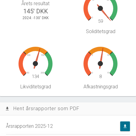
Årets resultat
145' DKK
2024: -130' DKK
0
30
59
Soliditetsgrad
100
150
5
10
50
200
0
15
134
8
Likviditetsgrad
Afkastningsgrad
Hent årsrapporter som PDF
file_download
Årsrapporten 2025-12
file_download