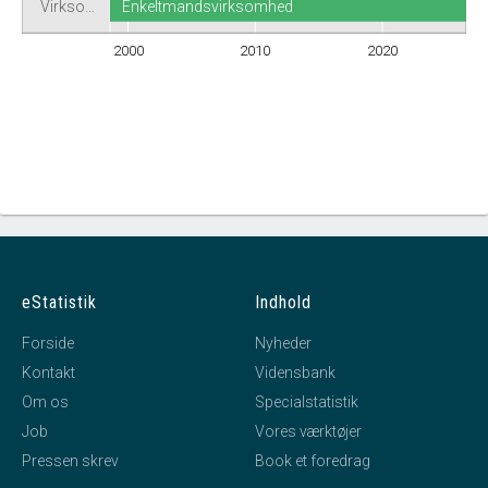
Virkso…
Enkeltmandsvirksomhed
2000
2010
2020
eStatistik
Indhold
Forside
Nyheder
Kontakt
Vidensbank
Om os
Specialstatistik
Job
Vores værktøjer
Pressen skrev
Book et foredrag