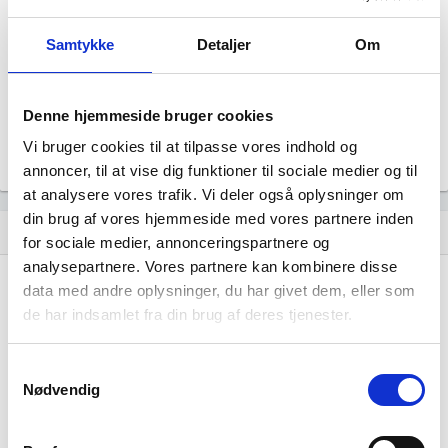
Status
Aktiv
Samtykke
Detaljer
Om
Revisor
Uoplyst
Formål
Uoplyst
Denne hjemmeside bruger cookies
Tegningsregel
Vi bruger cookies til at tilpasse vores indhold og
Uoplyst
annoncer, til at vise dig funktioner til sociale medier og til
at analysere vores trafik. Vi deler også oplysninger om
din brug af vores hjemmeside med vores partnere inden
Udvikling i antal ansatte
show_chart
image
for sociale medier, annonceringspartnere og
analysepartnere. Vores partnere kan kombinere disse
data med andre oplysninger, du har givet dem, eller som
1000+
1000+
de har indsamlet fra din brug af deres tjenester.
500 - 999
500 - 999
200 - 499
200 - 499
100 - 199
100 - 199
Samtykkevalg
Nødvendig
50 - 99
50 - 99
20 - 49
20 - 49
10 - 19
10 - 19