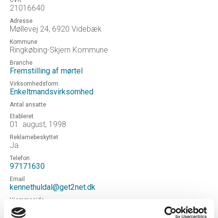
CVR
21016640
Adresse
Møllevej 24, 6920 Videbæk
Kommune
Ringkøbing-Skjern Kommune
Branche
Fremstilling af mørtel
Virksomhedsform
Enkeltmandsvirksomhed
Antal ansatte
Etableret
01. august, 1998
Reklamebeskyttet
Ja
Telefon
97171630
Email
kennethuldal@get2net.dk
Hjemmeside
HERBORG MØRTELVÆRK V/ KENNETH U CHRISTIANSEN