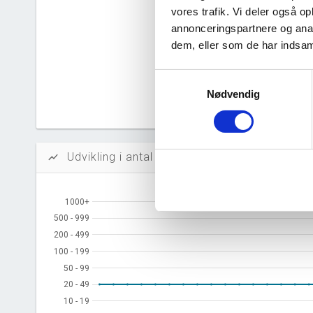
vores trafik. Vi deler også 
Likvidi
annonceringspartnere og anal
Afkastn
dem, eller som de har indsaml
Oversku
Samtykkevalg
Nødvendig
Tal fra erh
årsrapporte
Udvikling i antal ansatte
show_chart
1000+
1000+
500 - 999
500 - 999
200 - 499
200 - 499
100 - 199
100 - 199
50 - 99
50 - 99
20 - 49
20 - 49
10 - 19
10 - 19