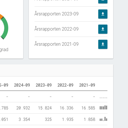
Årsrapporten 2023-09
file_download
0
Årsrapporten 2022-09
file_download
5
Årsrapporten 2021-09
file_download
grad
5-09
2024-09
2023-09
2022-09
2021-09
-
-
-
-
-
.785
20.932
15.824
16.336
16.585
.051
3.354
325
1.935
1.858