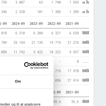
.795
3.007
63
1.740
1.593
.346
2.320
101
1.385
1.209
5-09
2024-09
2023-09
2022-09
2021-09
.810
6.310
6.204
6.321
6.639
.709
25.154
21.135
19.715
21.276
.089
11.742
9.422
10.322
9.937
264
36
-
-
0
.166
19.686
17.917
15.715
17.978
.519
31.464
27.340
26.036
27.914
Om
5-09
2024-09
2023-09
2022-09
2021-09
37,6
37,3
34,5
39,6
35,6
 medier og til at analysere