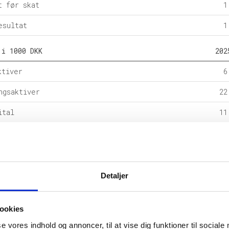
t før skat
1
esultat
1
 i 1000 DKK
202
ktiver
6
ngsaktiver
22
ital
11
e forpligtelser
rpligtelser
18
alance
29
Detaljer
l i %
202
ookies
etsgrad
se vores indhold og annoncer, til at vise dig funktioner til sociale