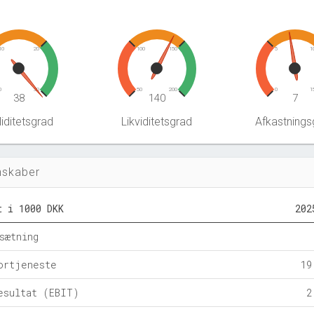
10
20
100
150
5
1
0
30
50
200
0
1
38
140
7
iditetsgrad
Likviditetsgrad
Afkastnings
nskaber
t i 1000 DKK
202
sætning
ortjeneste
19
esultat (EBIT)
2