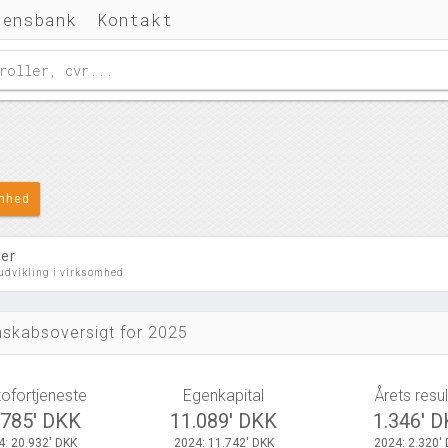
densbank
Kontakt
omhed
ler
 udvikling i virksomhed
skabsoversigt for 2025
tofortjeneste
Egenkapital
Årets resul
.785' DKK
11.089' DKK
1.346' 
4: 20.932' DKK
2024: 11.742' DKK
2024: 2.320'