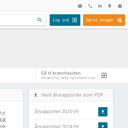
mail
phone
location_on
help
search
Log ind
Opret bruger
Gå til branchesiden
Omsætning, vækst og komplet liste
Hent årsrapporter som PDF
file_download
Årsrapporten 2025-09
file_download
tat
DKK
Årsrapporten 2024-09
 DKK
file_download