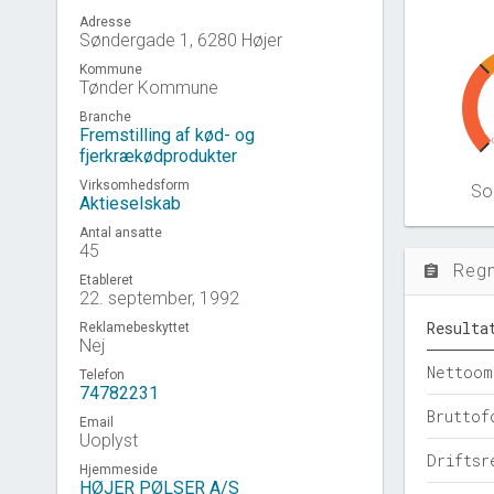
Adresse
Søndergade 1, 6280 Højer
Kommune
Tønder Kommune
Branche
Fremstilling af kød- og
fjerkrækødprodukter
Virksomhedsform
Sol
Aktieselskab
Antal ansatte
45
Reg
assignment
Etableret
22. september, 1992
Resulta
Reklamebeskyttet
Nej
Nettoom
Telefon
74782231
Bruttof
Email
Uoplyst
Driftsr
Hjemmeside
HØJER PØLSER A/S