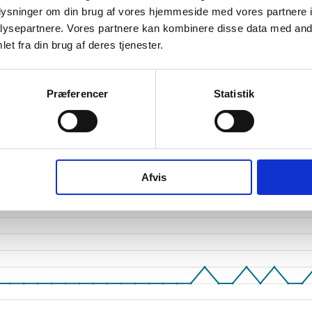
oplysninger om din brug af vores hjemmeside med vores partnere i
tetsgrad
1
ysepartnere. Vores partnere kan kombinere disse data med andr
ingsgrad
et fra din brug af deres tjenester.
dsgrad
Præferencer
Statistik
vervsstyrelsens regnskabs-API. eStatistik henviser til Erhvervsstyrelsen ved eventuelle 
rne i PDF.
Afvis