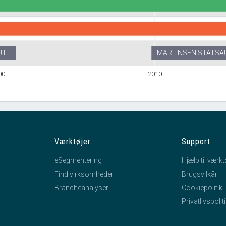
STATSAUT…
MARTINSEN STATSA
 REVISIONSPARTNERSELSKAB
00
2010
ERINGSANPARTSSELSKABET AF 01.06.1996
Værktøjer
Support
eSegmentering
Hjælp til værkt
Find virksomheder
Brugsvilkår
Brancheanalyser
Cookiepolitik
Privatlivspolit