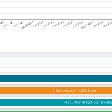
2016 M11
2017 M7
2018 
2016 M9
2017 M5
2018 M1
2016 M7
2017 M3
2017 M11
 M5
2017 M1
2017 M9
Søndergade 1, 6280 Højer
Produktion af kød- og fjerkræ