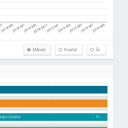
M3
2018 M11
2019 M7
2018 M9
2019 M5
2018 M7
2019 M3
2018 M5
2019 M1
2019 M9
Måned
Kvartal
År
kødprodukter
Fr…