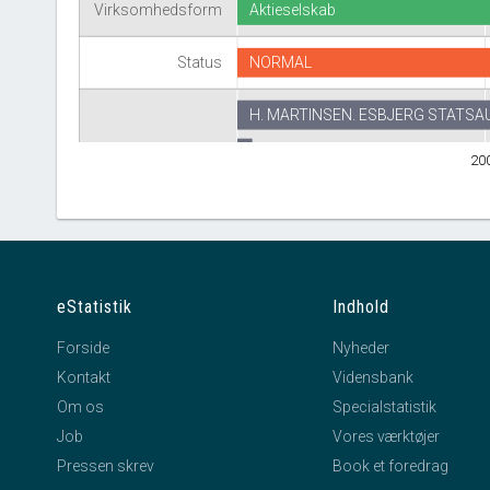
Virksomhedsform
Aktieselskab
Status
NORMAL
H. MARTINSEN. ESBJERG 
Revisor
DELOITTE STATSAUTORISERET
20
FINANSI
eStatistik
Indhold
Forside
Nyheder
Kontakt
Vidensbank
Om os
Specialstatistik
Job
Vores værktøjer
Pressen skrev
Book et foredrag