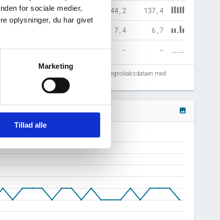
nden for sociale medier,
40,1
135,4
129,4
144,2
137,4
e oplysninger, du har givet
6,9
10,7
1,2
7,4
6,7
-
-
-
-
-
Marketing
fejlregistreringer. Vi anbefaler at krydstjekke regnskabsdataen med
image
Tillad alle