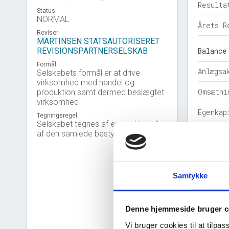
Resulta
Status
NORMAL
Årets R
Revisor
MARTINSEN STATSAUTORISERET
REVISIONSPARTNERSELSKAB
Balance
Formål
Anlægsa
Selskabets formål er at drive
virksomhed med handel og
Omsætni
produktion samt dermed beslægtet
virksomhed
Egenkap
Tegningsregel
Selskabet tegnes af en direktør eller
Hensatt
af den samlede bestyrelse.
Gældsfo
Årets b
Samtykke
Nøgleta
Denne hjemmeside bruger c
Solidit
Vi bruger cookies til at tilpas