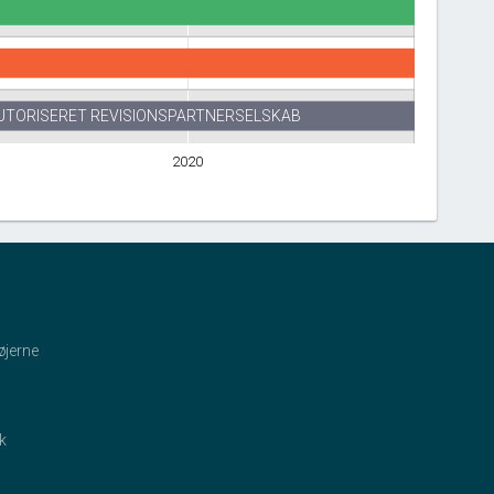
UTORISERET REVISIONSPARTNERSELSKAB
2020
øjerne
ik