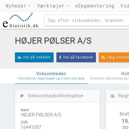
Nyheder
Værktøjer
eSegmentering
Vi
HØJER PØLSER A/S
Del på linkedIn
Del på facebook
Følg virks
Virksomheden
Rol
Information, regnskaber og historiske data
Direktion, bestyrelse og
Virksomhedsinformation
Regn
subject
speed
Navn
Brut
HØJER PØLSER A/S
19
CVR
16441007
202