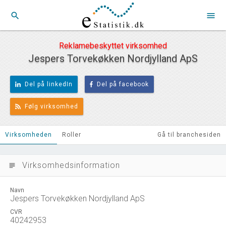
search
menu
Reklamebeskyttet virksomhed
Jespers Torvekøkken Nordjylland ApS
Del på linkedIn
Del på facebook
Følg virksomhed
Virksomheden
Roller
Gå til branchesiden
Virksomhedsinformation
subject
Navn
Jespers Torvekøkken Nordjylland ApS
CVR
40242953