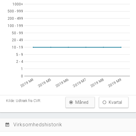
1000+
1000+
500 - 999
500 - 999
200 - 499
200 - 499
100 - 199
100 - 199
50 - 99
50 - 99
20 - 49
20 - 49
10 - 19
10 - 19
5 - 9
5 - 9
2 - 4
2 - 4
1
1
0
0
2019 M4
2019 M7
2019 M5
2019 M8
2019 M9
2019 M6
Kilde: Udtræk fra CVR.
Måned
Kvartal
Virksomhedshistorik
event_note