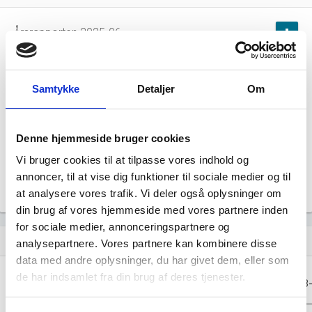
Årsrapporten 2025-06
file_download
Årsrapporten 2024-06
file_download
Samtykke
Detaljer
Om
Årsrapporten 2024-04
file_download
Denne hjemmeside bruger cookies
Årsrapporten 2023-04
file_download
Vi bruger cookies til at tilpasse vores indhold og
annoncer, til at vise dig funktioner til sociale medier og til
Årsrapporten 2022-04
file_download
at analysere vores trafik. Vi deler også oplysninger om
din brug af vores hjemmeside med vores partnere inden
for sociale medier, annonceringspartnere og
Regnskaber
assignment
analysepartnere. Vores partnere kan kombinere disse
data med andre oplysninger, du har givet dem, eller som
Resultat i 1000
de har indsamlet fra din brug af deres tjenester.
2025-06
2024-06
2024-04
2023
DKK