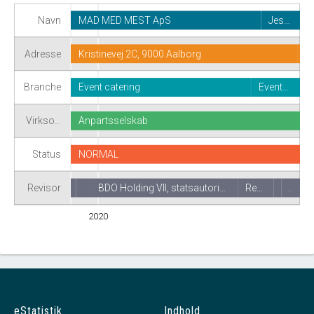
Navn
MAD MED MEST ApS
Jes…
Adresse
Kristinevej 2C, 9000 Aalborg
Branche
Event catering
Event…
Virkso…
Anpartsselskab
Status
NORMAL
Revisor
BDO Holding VII, statsautori…
Re…
.
2020
eStatistik
Indhold