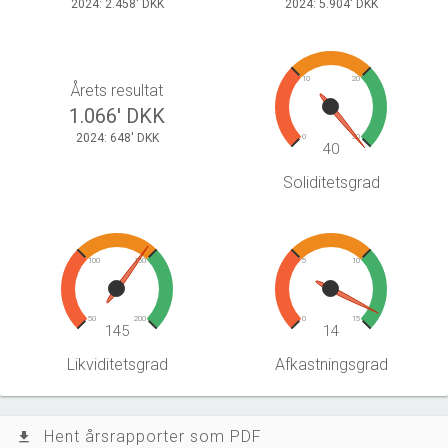
2024: 2.458' DKK
2024: 5.904' DKK
10
20
Årets resultat
1.066' DKK
2024: 648' DKK
0
30
40
Soliditetsgrad
100
150
5
10
50
200
0
15
145
14
Likviditetsgrad
Afkastningsgrad
Hent årsrapporter som PDF
file_download