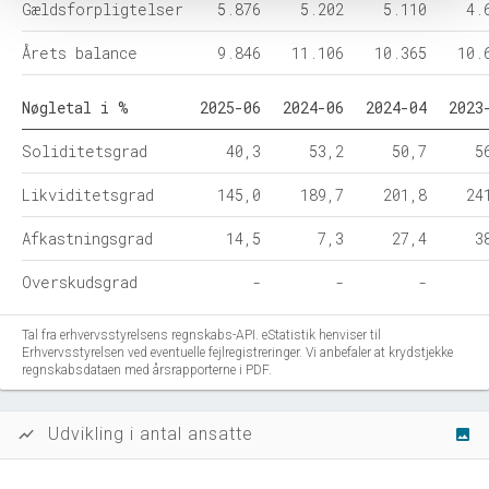
Gældsforpligtelser
5.876
5.202
5.110
4.
Årets balance
9.846
11.106
10.365
10.
Nøgletal i %
2025-06
2024-06
2024-04
2023
Soliditetsgrad
40,3
53,2
50,7
5
Likviditetsgrad
145,0
189,7
201,8
24
Afkastningsgrad
14,5
7,3
27,4
3
Overskudsgrad
-
-
-
Tal fra erhvervsstyrelsens regnskabs-API. eStatistik henviser til
Erhvervsstyrelsen ved eventuelle fejlregistreringer. Vi anbefaler at krydstjekke
regnskabsdataen med årsrapporterne i PDF.
Udvikling i antal ansatte
show_chart
image