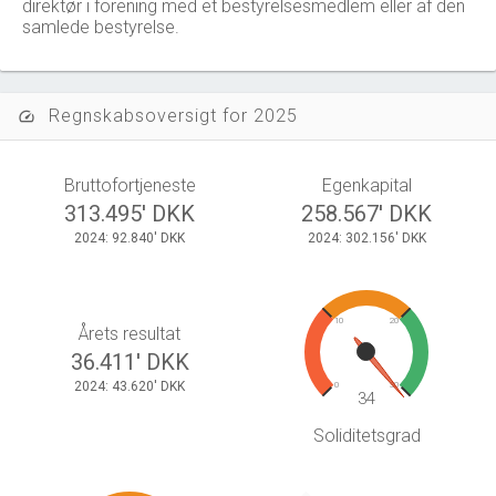
direktør i forening med et bestyrelsesmedlem eller af den
samlede bestyrelse.
Regnskabsoversigt for 2025
speed
Bruttofortjeneste
Egenkapital
313.495' DKK
258.567' DKK
2024: 92.840' DKK
2024: 302.156' DKK
10
20
Årets resultat
36.411' DKK
2024: 43.620' DKK
0
30
34
Soliditetsgrad