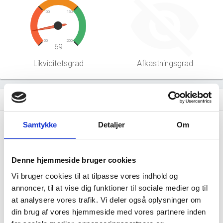
100
150
50
200
69
Likviditetsgrad
Afkastningsgrad
Hent årsrapporter som PDF
file_download
Samtykke
Detaljer
Om
Årsrapporten 2025-12
file_download
Årsrapporten 2024-12
file_download
Denne hjemmeside bruger cookies
Vi bruger cookies til at tilpasse vores indhold og
Årsrapporten 2023-12
file_download
annoncer, til at vise dig funktioner til sociale medier og til
at analysere vores trafik. Vi deler også oplysninger om
Årsrapporten 2022-12
file_download
din brug af vores hjemmeside med vores partnere inden