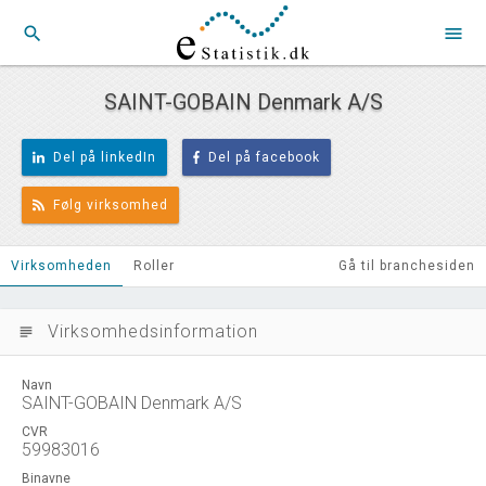
search
menu
SAINT-GOBAIN Denmark A/S
Del på linkedIn
Del på facebook
Følg virksomhed
Virksomheden
Roller
Gå til branchesiden
Virksomhedsinformation
subject
Navn
SAINT-GOBAIN Denmark A/S
CVR
59983016
Binavne