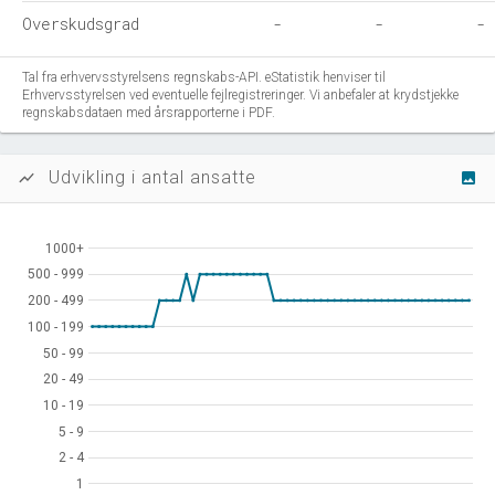
Overskudsgrad
-
-
-
Tal fra erhvervsstyrelsens regnskabs-API. eStatistik henviser til
Erhvervsstyrelsen ved eventuelle fejlregistreringer. Vi anbefaler at krydstjekke
regnskabsdataen med årsrapporterne i PDF.
Udvikling i antal ansatte
show_chart
image
1000+
1000+
500 - 999
500 - 999
200 - 499
200 - 499
100 - 199
100 - 199
50 - 99
50 - 99
20 - 49
20 - 49
10 - 19
10 - 19
5 - 9
5 - 9
2 - 4
2 - 4
1
1