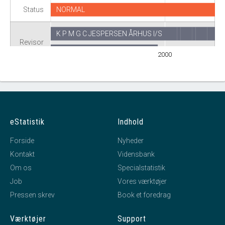
Status
NORMAL
K P M G C JESPERSEN ÅRHUS I/S
Revisor
CJ Partnership I/S
2000
eStatistik
Indhold
Forside
Nyheder
Kontakt
Vidensbank
Om os
Specialstatistik
Job
Vores værktøjer
Pressen skrev
Book et foredrag
Værktøjer
Support