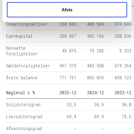
Balance i 1000 DKK
2025-12
2024-12
2023-12
Afvis
Anlægsaktiver
447.196
459.460
463.274
Omsætningsaktiver
324.565
405.569
374.849
Egenkapital
258.567
302.156
258.536
Hensatte
45.815
79.285
5.323
forpligtelser
Gældsforpligtelser
467.379
483.588
574.264
Årets balance
771.761
865.029
838.123
Nøgletal i %
2025-12
2024-12
2023-12
Soliditetsgrad
33,5
34,9
30,8
Likviditetsgrad
69,4
83,9
75,5
Afkastningsgrad
-
-
-