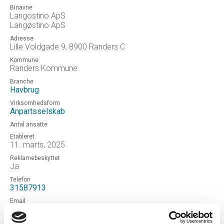
Binavne
Langostino ApS
Langøstino ApS
Adresse
Lille Voldgade 9, 8900 Randers C
Kommune
Randers Kommune
Branche
Havbrug
Virksomhedsform
Anpartsselskab
Antal ansatte
Etableret
11. marts, 2025
Reklamebeskyttet
Ja
Telefon
31587913
Email
kb@bennetsen.hk
Hjemmeside