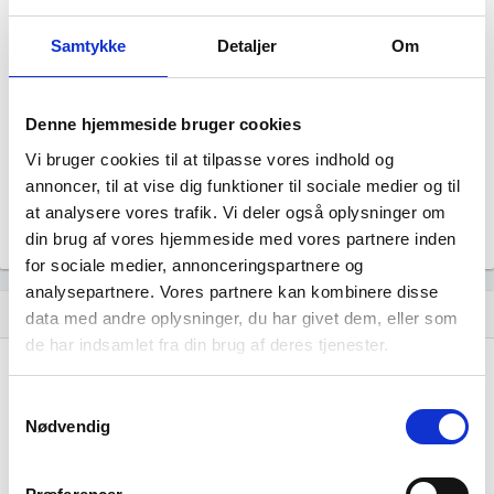
Scandinavian Aquaculture ApS
Status
Samtykke
Detaljer
Om
UNDERTVANGSOPLØSNING
Revisor
EY Godkendt Revisionspartnerselskab
Denne hjemmeside bruger cookies
Formål
Selskabets formål er at drive havbrug og dermed
Vi bruger cookies til at tilpasse vores indhold og
beslægtet virksomhed.
annoncer, til at vise dig funktioner til sociale medier og til
Tegningsregel
at analysere vores trafik. Vi deler også oplysninger om
Virksomheden tegnes af en likvidator
din brug af vores hjemmeside med vores partnere inden
for sociale medier, annonceringspartnere og
analysepartnere. Vores partnere kan kombinere disse
Udvikling i antal ansatte
show_chart
data med andre oplysninger, du har givet dem, eller som
de har indsamlet fra din brug af deres tjenester.
Samtykkevalg
Nødvendig