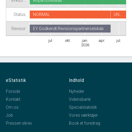
Virkso…
Anpartsselskab
Status
NORMAL
UN…
Revisor
EY Godkendt Revisionspartnerselskab
jul.
okt.
jan.
apr.
jul.
2026
eStatistik
Indhold
Forside
Nyheder
Kontakt
Vidensbank
Om os
Specialstatistik
Job
Vores værktøjer
Pressen skrev
Book et foredrag