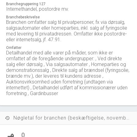
Branchegruppering 127
Internethandel, postordre mv.
Branchebeskrivelse
Branchen omfatter salg til privatpersoner, fx via dørsalg,
salgsautomater eller homeparties, inkl. salg af fyringsolie
med levering til privatadressen. Omfatter ikke postordre-
eller internetsalg, jf. 47.91.
Omfatter
Detailhandel med alle varer på måder, som ikke er
omfattet af de foregående undergrupper: , Ved direkte
salg eller dørsalg , Via salgsautomater , Homeparties og
demonstrationssalg , Direkte salg af brændsel (fyringsolie,
brænde mv.), der leveres til kundens adresse ,
Auktionsvirksomhed uden forretning (undtagen via
internettet) , Detailhandel udført af kommissionærer uden
forretning , Gardinbusser
Nøgletal for branchen (beskæftigelse, november 2023)
history
0