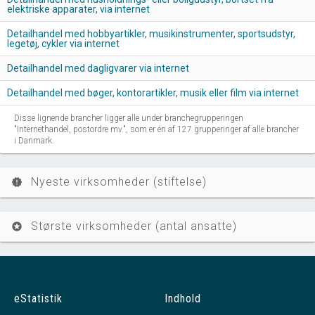
elektriske apparater, via internet
Detailhandel med hobbyartikler, musikinstrumenter, sportsudstyr,
legetøj, cykler via internet
Detailhandel med dagligvarer via internet
Detailhandel med bøger, kontorartikler, musik eller film via internet
Disse lignende brancher ligger alle under branchegrupperingen
"Internethandel, postordre mv.", som er én af 127 grupperinger af alle brancher
i Danmark.
Nyeste virksomheder (stiftelse)
new_releases
Største virksomheder (antal ansatte)
stars
eStatistik
Indhold