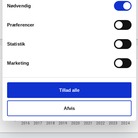
Nødvendig
670
Beskæftigede mænd i branchen
Præferencer
Gå til
Udvidet brancheanalyse
for historiske data.
Statistik
Nye og ophørte virksomheder pr. år
bar_chart
Marketing
300
200
Tillad alle
100
Afvis
0
2016
2017
2018
2019
2020
2021
2022
2023
2024