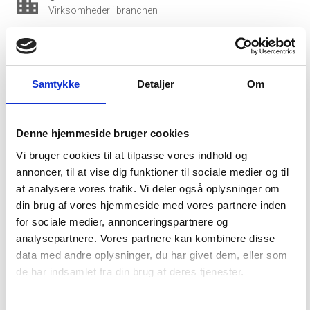
location_city
Virksomheder i branchen
1.985 mio. DKK
money
Salg i branchen (2024)
Samtykke
Detaljer
Om
964 mio. DKK
local_shipping
Eksport i branchen (2024)
Denne hjemmeside bruger cookies
554.334 DKK
account_balance_wallet
Vi bruger cookies til at tilpasse vores indhold og
Gns. lønsum pr. fuldtidsbeskæftiget
annoncer, til at vise dig funktioner til sociale medier og til
at analysere vores trafik. Vi deler også oplysninger om
1.545
people_outline
din brug af vores hjemmeside med vores partnere inden
Beskæftigede i branchen
for sociale medier, annonceringspartnere og
analysepartnere. Vores partnere kan kombinere disse
819
group
data med andre oplysninger, du har givet dem, eller som
Fuldtidsbeskæftigede i branchen
de har indsamlet fra din brug af deres tjenester.
875
Samtykkevalg
Beskæftigede kvinder i branchen