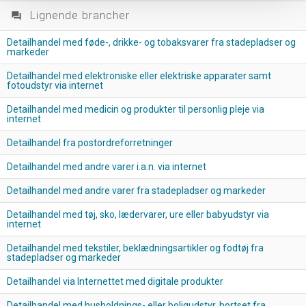
Lignende brancher
question_answer
Detailhandel med føde-, drikke- og tobaksvarer fra stadepladser og
markeder
Detailhandel med elektroniske eller elektriske apparater samt
fotoudstyr via internet
Detailhandel med medicin og produkter til personlig pleje via
internet
Detailhandel fra postordreforretninger
Detailhandel med andre varer i.a.n. via internet
Detailhandel med andre varer fra stadepladser og markeder
Detailhandel med tøj, sko, lædervarer, ure eller babyudstyr via
internet
Detailhandel med tekstiler, beklædningsartikler og fodtøj fra
stadepladser og markeder
Detailhandel via Internettet med digitale produkter
Detailhandel med husholdnings- eller boligudstyr, bortset fra