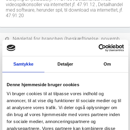
videospilkonsoller via internettet jf. 47.91.12 , Detailhandel
med software, herunder spil, til download via internettet, jf.
47.91.20
Nøgletal for branchen (beskæftigelse, november 2023)
history
0
location_city
Virksomheder i branchen
Samtykke
Detaljer
Om
6.821 mio. DKK
money
Salg i branchen (2024)
Denne hjemmeside bruger cookies
Vi bruger cookies til at tilpasse vores indhold og
3.835 mio. DKK
local_shipping
annoncer, til at vise dig funktioner til sociale medier og til
Eksport i branchen (2024)
at analysere vores trafik. Vi deler også oplysninger om
din brug af vores hjemmeside med vores partnere inden
459.368 DKK
account_balance_wallet
for sociale medier, annonceringspartnere og
Gns. lønsum pr. fuldtidsbeskæftiget
analysepartnere. Vores partnere kan kombinere disse