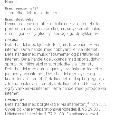
Handel
Branchegruppering 127
Internethandel, postordre mv.
Branchebeskrivelse
Denne branche omfatter detailhandel via internet eller
postordre med varer som fx garn, smykkematerialer,
campingartikler, jagtudstyr, spil og legetøj, cykler mv.
Omfatter
Detailhandel med kjolestoffer, garn, broderier mv. via
internet , Detailhandel med hobbyartikler via internet ,
Detailhandel med musikinstrumenter og partiturer via
internet , Detailhandel udelukkende med sportsudstyr,
sports, og fritidstøj eller sportsfodtøj via internet ,
Detailhandel med campingudstyr, lystfiskerartikler eller
jagtudstyr via internet , Detailhandel med cykler og
knallerter via internet , Detailhandel med spil og legetøj af
alle materialer via internet , Detailhandel med festartikler
og fyrværkeri via internet , Detailhandel med lystbåde via
internet
Omfatter ikke
Detailhandel med boligtekstiler via internettet jf. 47.91.13 ,
Cykel, og knallertreparationsværksteder, jf. 95.29.00 ,
Udlejning af lystbåde, jf. 77.21.00 , Detailhandel med