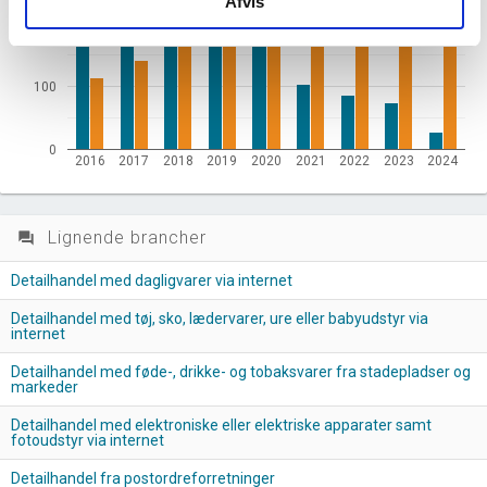
Afvis
200
100
0
2016
2017
2018
2019
2020
2021
2022
2023
2024
Lignende brancher
question_answer
Detailhandel med dagligvarer via internet
Detailhandel med tøj, sko, lædervarer, ure eller babyudstyr via
internet
Detailhandel med føde-, drikke- og tobaksvarer fra stadepladser og
markeder
Detailhandel med elektroniske eller elektriske apparater samt
fotoudstyr via internet
Detailhandel fra postordreforretninger