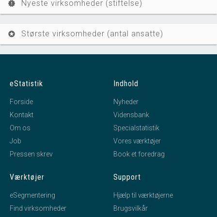
Nyeste virksomheder (stiftelse)
new_releases
Største virksomheder (antal ansatte)
stars
eStatistik
Indhold
Forside
Nyheder
Kontakt
Vidensbank
Om os
Specialstatistik
Job
Vores værktøjer
Pressen skrev
Book et foredrag
Værktøjer
Support
eSegmentering
Hjælp til værktøjerne
Find virksomheder
Brugsvilkår