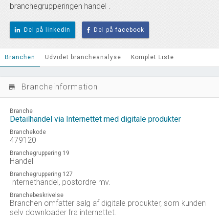
branchegrupperingen handel .
Del på linkedIn
Del på facebook
Branchen
Udvidet brancheanalyse
Komplet Liste
Brancheinformation
store_mall_directory
Branche
Detailhandel via Internettet med digitale produkter
Branchekode
479120
Branchegruppering 19
Handel
Branchegruppering 127
Internethandel, postordre mv.
Branchebeskrivelse
Branchen omfatter salg af digitale produkter, som kunden
selv downloader fra internettet.