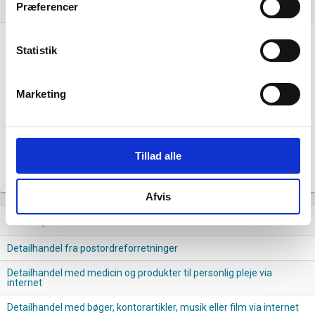
Præferencer
Nye og ophørte virksomheder pr. år
bar_chart
300
Statistik
200
Marketing
100
Tillad alle
0
2016
2017
2018
2019
2020
2021
2022
2023
2024
Afvis
Lignende brancher
question_answer
Detailhandel fra postordreforretninger
Detailhandel med medicin og produkter til personlig pleje via
internet
Detailhandel med bøger, kontorartikler, musik eller film via internet