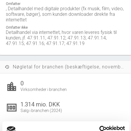
Omfatter
, Detailhandel med digitale produkter (fx musik, film, video,
software, bøger), som kunden downloader direkte fra
internettet
Omfatter ikke
Detailhandel via internettet, hvor varen leveres fysisk til
kunden, jf. 47.91.11; 47.91.12; 47.91.13; 47.91.14;
47.91.15; 47.91.16; 47.91.17; 47.91.19
Nøgletal for branchen (beskæftigelse, november 2023)
history
0
location_city
Virksomheder i branchen
1.314 mio. DKK
money
Salg i branchen (2024)
597 mio. DKK
local_shipping