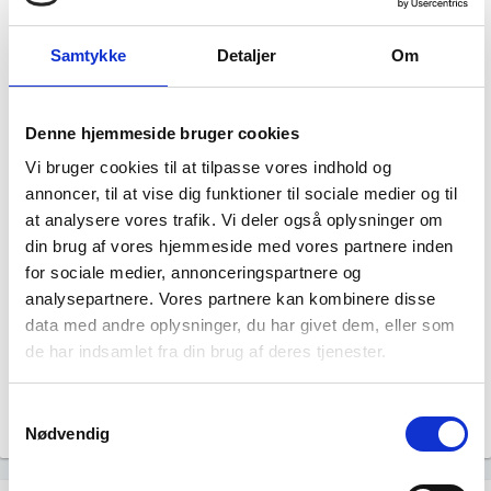
Eksport i branchen (2024)
647.294 DKK
Samtykke
Detaljer
Om
account_balance_wallet
Gns. lønsum pr. fuldtidsbeskæftiget
Denne hjemmeside bruger cookies
668
people_outline
Beskæftigede i branchen
Vi bruger cookies til at tilpasse vores indhold og
annoncer, til at vise dig funktioner til sociale medier og til
499
group
at analysere vores trafik. Vi deler også oplysninger om
Fuldtidsbeskæftigede i branchen
din brug af vores hjemmeside med vores partnere inden
for sociale medier, annonceringspartnere og
312
analysepartnere. Vores partnere kan kombinere disse
Beskæftigede kvinder i branchen
data med andre oplysninger, du har givet dem, eller som
de har indsamlet fra din brug af deres tjenester.
356
Beskæftigede mænd i branchen
Samtykkevalg
Nødvendig
Gå til
Udvidet brancheanalyse
for historiske data.