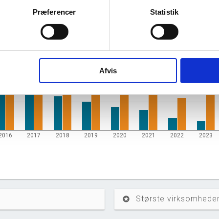
Præferencer
Statistik
og ophørte virksomheder pr. år
Afvis
2016
2017
2018
2019
2020
2021
2022
2023
Største virksomheder
stars