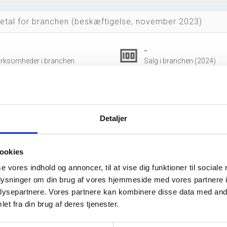
etal for branchen (beskæftigelse, november 2023)
0
-
money
irksomheder i branchen
Salg i branchen (2024)
342.105 DKK
account_balance_wallet
ksport i branchen (2024)
Gns. lønsum pr. fuldtidsbe
Detaljer
247
38
group
eskæftigede i branchen
Fuldtidsbeskæftigede i br
ookies
121
126
se vores indhold og annoncer, til at vise dig funktioner til sociale
eskæftigede kvinder i branchen
Beskæftigede mænd i bra
oplysninger om din brug af vores hjemmeside med vores partnere i
dvidet brancheanalyse
for historiske data.
ysepartnere. Vores partnere kan kombinere disse data med andr
et fra din brug af deres tjenester.