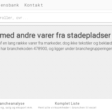
densbank
Kontakt
 med andre varer fra stadepladse
en lang række varer fra markeder, dog ikke tekstiler og beklædning
 har branchekoden 478900, og ligger under branchegrupperingen
rancheanalyse
Komplet Liste
ing, salg og eksport mm.
Hent alle virksomheder i branchen til excel