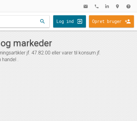
mail
phone
location_on
help
search
Log ind
Opret bruger
r og markeder
sartikler jf. 47.82.00 eller varer til konsum jf.
 handel .