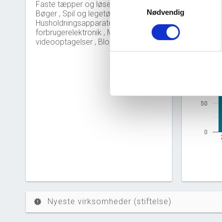
Samtykkevalg
Faste tæpper og løse tæpper ,
Nødvendig
Bøger , Spil og legetøj ,
Nye 
bar_chart
Husholdningsapparater og
forbrugerelektronik , Musik, og
videooptagelser , Blomster
150
100
50
0
Nyeste virksomheder (stiftelse)
new_releases