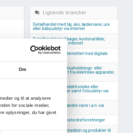
Lignende brancher
question_answer
Detailhandel med tøj, sko, lædervarer, ure
eller babyudstyr via internet
Detailhandel med bøger, kontorartikler,
musik eller film via internet
Detailhandel via Internettet med digitale
skæftiget
produkter
Detailhandel med husholdnings- eller
Om
boligudstyr, bortset fra elektriske apparater,
via internet
anchen
Detailhandel med elektroniske eller
elektriske apparater samt fotoudstyr via
internet
 medier og til at analysere
nchen
nden for sociale medier,
Detailhandel med andre varer i.a.n. via
internet
e oplysninger, du har givet
Detailhandel fra postordreforretninger
Detailhandel med medicin og produkter til