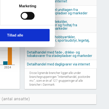
personlig pleje via internet
Marketing
Anden detailhandel undtagen fra
forretninger, stadepladser og markeder
Detailhandel med tekstiler,
beklædningsartikler og fodtøj fra
stadepladser og markeder
Tillad alle
Detailhandel med hobbyartikler,
musikinstrumenter, sportsudstyr, legetøj,
cykler via internet
Detailhandel med føde-, drikke- og
tobaksvarer fra stadepladser og markeder
Detailhandel med dagligvarer via internet
2024
Disse lignende brancher ligger alle under
branchegrupperingen "Internethandel, postordre
mv.", som er én af 127 grupperinger af alle
brancher i Danmark.
 (antal ansatte)