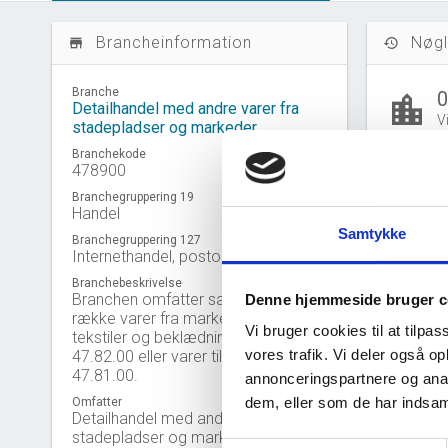
Brancheinformation
Nøgl
store_mall_directory
history
Branche
location_city
Detailhandel med andre varer fra
V
stadepladser og markeder
Branchekode
-
478900
local_shipping
E
Branchegruppering 19
Handel
Samtykke
Branchegruppering 127
people_outline
Internethandel, postordre mv.
B
Branchebeskrivelse
Branchen omfatter salg af en lang
Denne hjemmeside bruger c
række varer fra markeder, dog ikke
Vi bruger cookies til at tilpas
tekstiler og beklædningsartikler jf.
B
vores trafik. Vi deler også 
47.82.00 eller varer til konsum jf.
Gå til
U
47.81.00.
annonceringspartnere og anal
dem, eller som de har indsaml
Omfatter
Detailhandel med andre varer fra
stadepladser og markeder, fx: ,