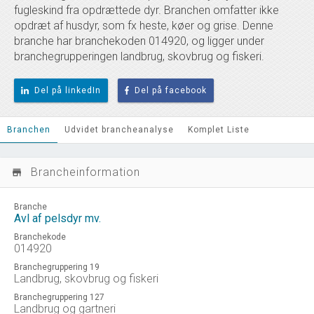
fugleskind fra opdrættede dyr. Branchen omfatter ikke
opdræt af husdyr, som fx heste, køer og grise. Denne
branche har branchekoden 014920, og ligger under
branchegrupperingen landbrug, skovbrug og fiskeri.
Del på linkedIn
Del på facebook
Branchen
Udvidet brancheanalyse
Komplet Liste
Brancheinformation
store_mall_directory
Branche
Avl af pelsdyr mv.
Branchekode
014920
Branchegruppering 19
Landbrug, skovbrug og fiskeri
Branchegruppering 127
Landbrug og gartneri