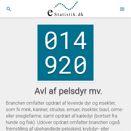
search
menu
014
920
Avl af pelsdyr mv.
Branchen omfatter opdræt af levende dyr og insekter,
som fx mink, kaniner, strudse, emuer, insekter, biavl, orme-
eller sneglefarme, samt opdræt af kæledyr (bortset fra
hunde og fisk). Udover opdræt omfatter branchen også
fremstilling af ubehandlede pelsskind, krybdyr- eller