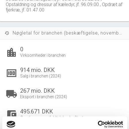
Opstaldning og dressur af kæledyr, jf. 96.09.00 , Opdræt af
fjerkræ, jf. 01.47.00
Nøgletal for branchen (beskæftigelse, november 2023)
history
0
location_city
Virksomheder i branchen
914 mio. DKK
money
Salg i branchen (2024)
267 mio. DKK
local_shipping
Eksport i branchen (2024)
495.671 DKK
account_balance_wallet
Gns. lønsum pr. fuldtidsbeskæftiget