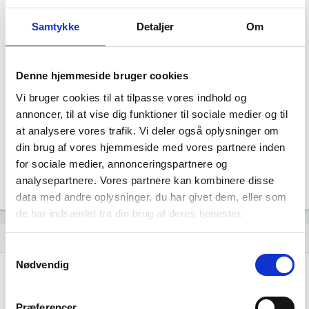
1.379
people_outline
Beskæftigede i branchen
Samtykke
Detaljer
Om
462
group
Fuldtidsbeskæftigede i branchen
Denne hjemmeside bruger cookies
Vi bruger cookies til at tilpasse vores indhold og
335
annoncer, til at vise dig funktioner til sociale medier og til
Beskæftigede kvinder i branchen
at analysere vores trafik. Vi deler også oplysninger om
din brug af vores hjemmeside med vores partnere inden
1.044
for sociale medier, annonceringspartnere og
Beskæftigede mænd i branchen
analysepartnere. Vores partnere kan kombinere disse
Gå til
Udvidet brancheanalyse
for historiske data.
data med andre oplysninger, du har givet dem, eller som
de har indsamlet fra din brug af deres tjenester.
Nye og ophørte virksomheder pr. år
bar_chart
Samtykkevalg
Nødvendig
150
Præferencer