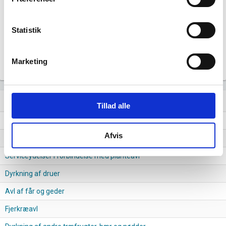
100
Statistik
50
0
Marketing
2016
2017
2018
2019
2020
2021
2022
2023
2024
Lignende brancher
question_answer
Tillad alle
Avl af smågrise
Afvis
Dyrkning af tropiske og subtropiske frugter
Serviceydelser i forbindelse med planteavl
Dyrkning af druer
Avl af får og geder
Fjerkræavl