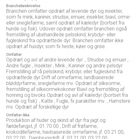
Branchebeskrivelse
Branchen omfatter opdræt af levende dyr og insekter,
som fx mink, kaniner, strudse, emuer, insekter, biavl, orme-
eller sneglefarme, samt opdræt af kæledyr (bortset fra
hunde og fisk). Udover opdræt omfatter branchen også
fremstilling af ubehandlede pelsskind, krybdyr- eller
fugleskind fra opdrættede dyr. Branchen omfatter ikke
opdræt af husdyr, som fx heste, køer og grise.
Omfatter
Opdræt og avl af andre levende dyr: , Strudse og emuer ,
Andre fugle , Insekter , Mink , Kaniner og andre pelsdyr
Fremstilling af rå pelsskind, krybdyr, eller fugleskind fra
opdrættede dyr Drift af ormefarme, landbaserede
bløddyrfarme, sneglefarme mv. Opdræt af silkeorme,
fremstilling af silkeormekokoner Biavl og fremstilling af
honning og bivoks Opdræt og avl af kæledyr (bortset fra
hunde og fisk): , Katte , Fugle, fx parakitter mv. , Hamstere
mv. Opdræt af forskellige dyr
Omfatter ikke
Produktion af huder og skind af dyr fra jagt og
fældefangst, jf. 01.70.00 , Drift af frøfarme,
krokodillefarme, havbaserede ormefarme, jf. 03.21.00,
03.22.00 , Dambrugsdrift, jf. 03.21.00, 03.22.00 ,