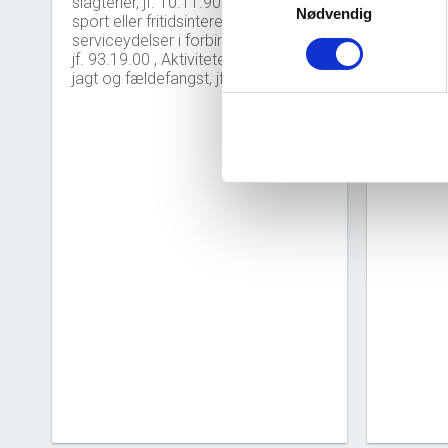
slagterier, jf. 10.11.90 , Jagt som
Nødvendig
sport eller fritidsinteresse og
2,5
serviceydelser i forbindelse hermed,
jf. 93.19.00 , Aktiviteter til fremme af
jagt og fældefangst, jf. 94.99.00
0,0
2