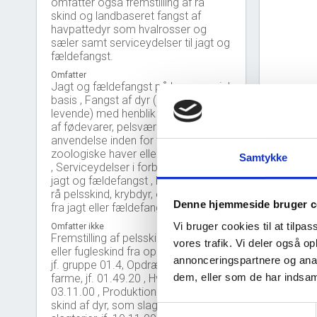
omfatter også fremstilling af rå
skind og landbaseret fangst af
havpattedyr som hvalrosser og
sæler samt serviceydelser til jagt og
fældefangst.
Omfatter
Jagt og fældefangst på kommerciel
basis , Fangst af dyr (døde eller
levende) med henblik på produktion
af fødevarer, pelsværk, skind eller
anvendelse inden for forskning, i
zoologiske haver eller som kæledyr
Samtykke
, Serviceydelser i forbindelse med
jagt og fældefangst , Fremstilling af
rå pelsskind, krybdyr, eller fugleskind
Denne hjemmeside bruger c
fra jagt eller fældefangst
Nye 
bar_chart
Vi bruger cookies til at tilpas
Omfatter ikke
Fremstilling af pelsskind, krybdyr,
vores trafik. Vi deler også 
eller fugleskind fra opdrættede dyr,
10,0
annonceringspartnere og anal
jf. gruppe 01.4, Opdræt af vildtdyr på
dem, eller som de har indsaml
farme, jf. 01.49.20 , Hvalfangst, jf.
7,5
03.11.00 , Produktion af huder og
skind af dyr, som slagtes på
Samtykkevalg
5,0