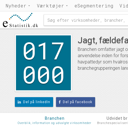
Nyheder
Værktøjer
eSegmentering
Vi
017
Jagt, fældefa
Branchen omfatter jagt o
anvendelse inden for fors
000
havpattedyr som hvalross
branchegrupperingen land
Del på linkedIn
Del på facebook
Branchen
Udvidet b
Overblik, information og udvalgte virksomheder
Branchespecialiser