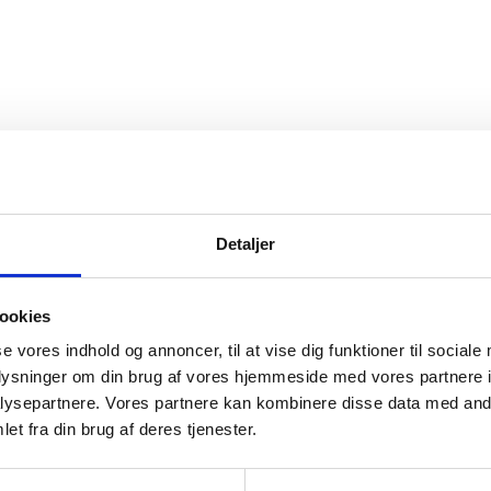
Detaljer
ookies
og ophørte virksomheder pr. år
se vores indhold og annoncer, til at vise dig funktioner til sociale
oplysninger om din brug af vores hjemmeside med vores partnere i
ysepartnere. Vores partnere kan kombinere disse data med andr
et fra din brug af deres tjenester.