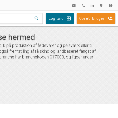
mail
phone
location_on
help
search
Log ind
Opret bruger
lse hermed
k på produktion af fødevarer og pelsværk eller til
gså fremstilling af rå skind og landbaseret fangst af
 branche har branchekoden 017000, og ligger under