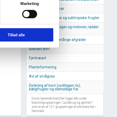
Marketing
Dyrkning af sukkerrør
Dyrkning af tropiske og subtropiske frugter
5
2026
Dyrkning af grøntsager og meloner, rødder
og rodknolde
Tillad alle
Dyrkning af andre etårige afgrøder
Blandet drift
Fjerkræavl
Planteformering
Avl af smågrise
Dyrkning af korn (undtagen ris),
bælgfrugter og olieholdige frø
Disse lignende brancher ligger alle under
branchegrupperingen "Landbrug og gartneri",
som er én af 127 grupperinger af alle brancher i
Danmark.