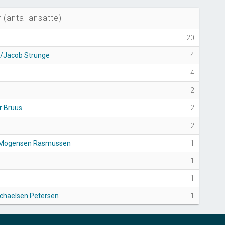
 (antal ansatte)
20
v/Jacob Strunge
4
4
2
r Bruus
2
2
er Mogensen Rasmussen
1
1
1
chaelsen Petersen
1