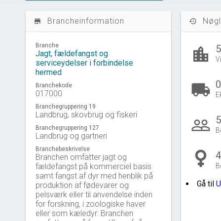
Brancheinformation
Nøgl
store_mall_directory
history
Branche
location_city
Jagt, fældefangst og
V
serviceydelser i forbindelse
hermed
0
local_shipping
Branchekode
017000
E
Branchegruppering 19
Landbrug, skovbrug og fiskeri
people_outline
Branchegruppering 127
B
Landbrug og gartneri
Branchebeskrivelse
Branchen omfatter jagt og
fældefangst på kommerciel basis
B
samt fangst af dyr med henblik på
Gå til
U
produktion af fødevarer og
pelsværk eller til anvendelse inden
for forskning, i zoologiske haver
eller som kæledyr. Branchen