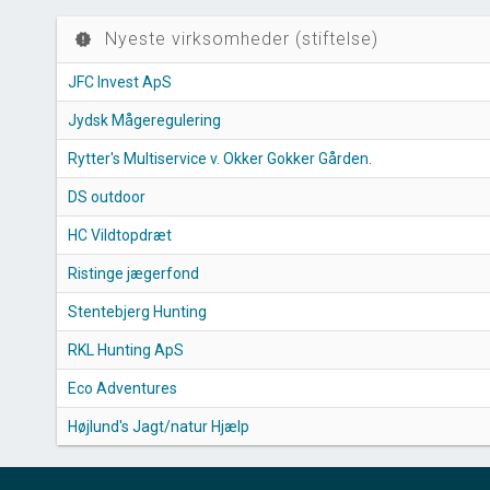
Nyeste virksomheder (stiftelse)
new_releases
JFC Invest ApS
Jydsk Mågeregulering
Rytter's Multiservice v. Okker Gokker Gården.
DS outdoor
HC Vildtopdræt
Ristinge jægerfond
Stentebjerg Hunting
RKL Hunting ApS
Eco Adventures
Højlund's Jagt/natur Hjælp