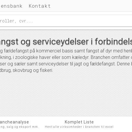
densbank
Kontakt
ngst og serviceydelser i forbinde
g fældefangst på kommerciel basis samt fangst af dyr med henbli
kning, i zoologiske haver eller som kæledyr. Branchen omfatter o
er og sæler samt serviceydelser til jagt og fældefangst. Denne
brug, skovbrug og fiskeri.
rancheanalyse
Komplet Liste
ing, salg og eksport mm.
Hent alle virksomheder i branchen til excel