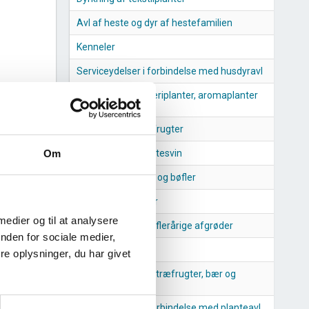
Avl af heste og dyr af hestefamilien
Kenneler
Serviceydelser i forbindelse med husdyravl
Dyrkning af krydderiplanter, aromaplanter
og lægeplanter
Dyrkning af citrusfrugter
Produktion af slagtesvin
Om
Avl af andet kvæg og bøfler
Avl af får og geder
 medier og til at analysere
Dyrkning af andre flerårige afgrøder
nden for sociale medier,
Dyrkning af tobak
e oplysninger, du har givet
Dyrkning af andre træfrugter, bær og
nødder
Serviceydelser i forbindelse med planteavl