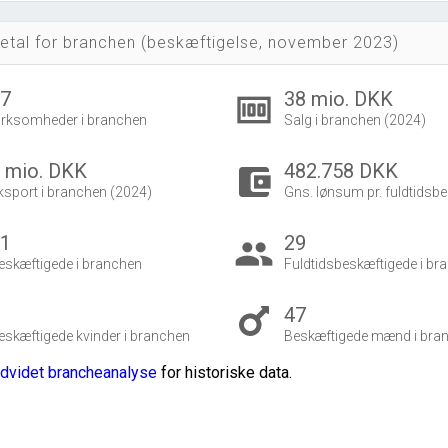
etal for branchen (beskæftigelse, november 2023)
57
38 mio. DKK
money
irksomheder i branchen
Salg i branchen (2024)
 mio. DKK
482.758 DKK
account_balance_wallet
ksport i branchen (2024)
Gns. lønsum pr. fuldtidsbe
51
29
group
eskæftigede i branchen
Fuldtidsbeskæftigede i br
4
47
eskæftigede kvinder i branchen
Beskæftigede mænd i bra
dvidet brancheanalyse
for historiske data.