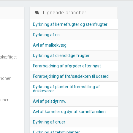
Lignende brancher
question_answer
Dyrkning af kernefrugter og stenfrugter
Dyrkning af ris
Avl af malkekvæg
Dyrkning af olieholdige frugter
skæftiget
Forarbejdning af afgrøder efter høst
Forarbejdning af frø/sædekorn til udsæd
anchen
Dyrkning af planter til fremstilling af
drikkevarer
nchen
Avl af pelsdyr mv.
Avl af kameler og dyr af kamelfamilien
Dyrkning af druer
Dyrkning af tekstilplanter