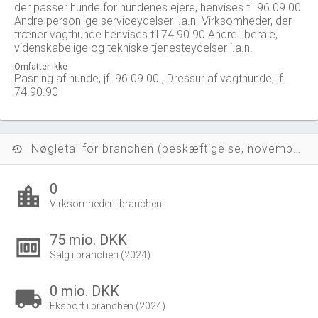
der passer hunde for hundenes ejere, henvises til 96.09.00
Andre personlige serviceydelser i.a.n. Virksomheder, der
træner vagthunde henvises til 74.90.90 Andre liberale,
videnskabelige og tekniske tjenesteydelser i.a.n.
Omfatter ikke
Pasning af hunde, jf. 96.09.00 , Dressur af vagthunde, jf.
74.90.90
Nøgletal for branchen (beskæftigelse, november 2023)
history
0
location_city
Virksomheder i branchen
75 mio. DKK
money
Salg i branchen (2024)
0 mio. DKK
local_shipping
Eksport i branchen (2024)