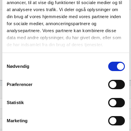
annoncer, til at vise dig funktioner til sociale medier og til
Nye og ophørte virksomheder pr. år
bar_chart
at analysere vores trafik. Vi deler også oplysninger om
din brug af vores hjemmeside med vores partnere inden
30
for sociale medier, annonceringspartnere og
analysepartnere. Vores partnere kan kombinere disse
20
data med andre oplysninger, du har givet dem, eller som
de har indsamlet fra din brug af deres tjenester.
10
Samtykkevalg
Nødvendig
0
2016
2017
2018
2019
2020
2021
2022
2023
2024
Præferencer
Lignende brancher
question_answer
Statistik
Dyrkning af tekstilplanter
Dyrkning af krydderiplanter, aromaplanter og lægeplanter
Marketing
Avl af malkekvæg