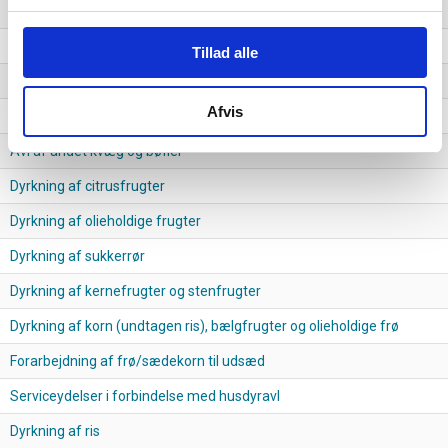
Dyrkning af druer
Avl af smågrise
Tillad alle
Dyrkning af tropiske og subtropiske frugter
Afvis
Dyrkning af andre træfrugter, bær og nødder
Avl af andet kvæg og bøfler
Dyrkning af citrusfrugter
Dyrkning af olieholdige frugter
Dyrkning af sukkerrør
Dyrkning af kernefrugter og stenfrugter
Dyrkning af korn (undtagen ris), bælgfrugter og olieholdige frø
Forarbejdning af frø/sædekorn til udsæd
Serviceydelser i forbindelse med husdyravl
Dyrkning af ris