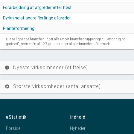
Forarbejdning af afgrøder efter høst
Dyrkning af andre flerårige afgrøder
Planteformering
Disse lignende brancher ligger alle under branchegrupperingen "Landbrug og
gartneri", som er én af 127 grupperinger af alle brancher i Danmark.
Nyeste virksomheder (stiftelse)
new_releases
Største virksomheder (antal ansatte)
stars
eStatistik
Indhold
Forside
Nyheder