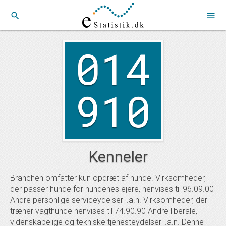
search
menu
014
910
Kenneler
Branchen omfatter kun opdræt af hunde. Virksomheder,
der passer hunde for hundenes ejere, henvises til 96.09.00
Andre personlige serviceydelser i.a.n. Virksomheder, der
træner vagthunde henvises til 74.90.90 Andre liberale,
videnskabelige og tekniske tjenesteydelser i.a.n. Denne