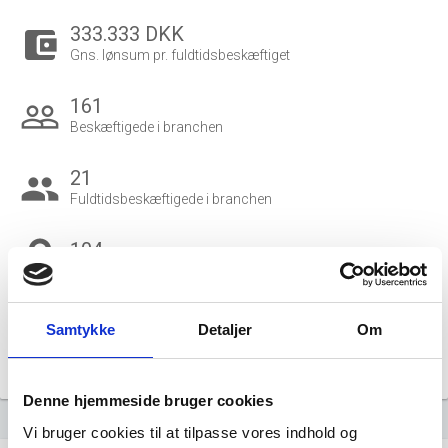
333.333 DKK
account_balance_wallet
Gns. lønsum pr. fuldtidsbeskæftiget
161
people_outline
Beskæftigede i branchen
21
group
Fuldtidsbeskæftigede i branchen
104
Beskæftigede kvinder i branchen
57
Samtykke
Detaljer
Om
Beskæftigede mænd i branchen
Gå til
Udvidet brancheanalyse
for historiske data.
Denne hjemmeside bruger cookies
Vi bruger cookies til at tilpasse vores indhold og