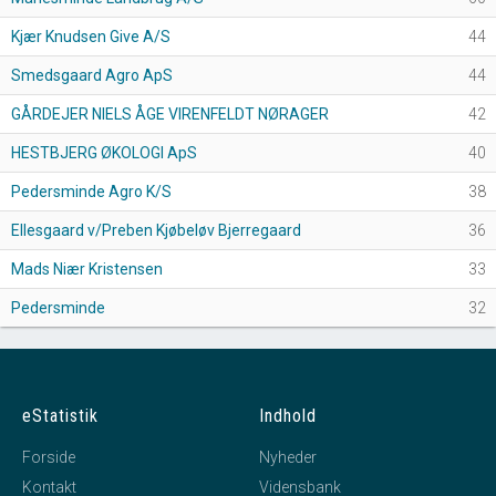
Kjær Knudsen Give A/S
44
Smedsgaard Agro ApS
44
GÅRDEJER NIELS ÅGE VIRENFELDT NØRAGER
42
HESTBJERG ØKOLOGI ApS
40
Pedersminde Agro K/S
38
Ellesgaard v/Preben Kjøbeløv Bjerregaard
36
Mads Niær Kristensen
33
Pedersminde
32
eStatistik
Indhold
Forside
Nyheder
Kontakt
Vidensbank