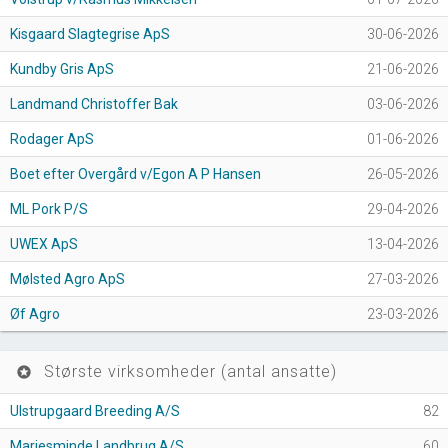
Kisgaard Slagtegrise ApS
30-06-2026
Kundby Gris ApS
21-06-2026
Landmand Christoffer Bak
03-06-2026
Rodager ApS
01-06-2026
Boet efter Overgård v/Egon A P Hansen
26-05-2026
ML Pork P/S
29-04-2026
UWEX ApS
13-04-2026
Mølsted Agro ApS
27-03-2026
Øf Agro
23-03-2026
Største virksomheder (antal ansatte)
stars
Ulstrupgaard Breeding A/S
82
Mariesminde Landbrug A/S
60