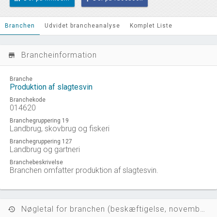
Branchen
Udvidet brancheanalyse
Komplet Liste
Brancheinformation
store_mall_directory
Branche
Produktion af slagtesvin
Branchekode
014620
Branchegruppering 19
Landbrug, skovbrug og fiskeri
Branchegruppering 127
Landbrug og gartneri
Branchebeskrivelse
Branchen omfatter produktion af slagtesvin.
Nøgletal for branchen (beskæftigelse, november 2023)
history