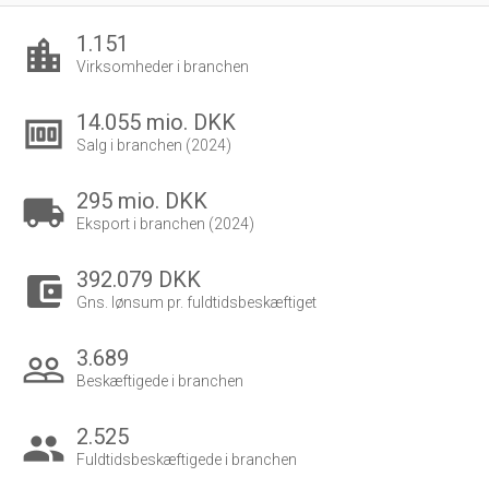
1.151
location_city
Virksomheder i branchen
14.055 mio. DKK
money
Salg i branchen (2024)
295 mio. DKK
local_shipping
Eksport i branchen (2024)
392.079 DKK
account_balance_wallet
Gns. lønsum pr. fuldtidsbeskæftiget
3.689
people_outline
Beskæftigede i branchen
2.525
group
Fuldtidsbeskæftigede i branchen