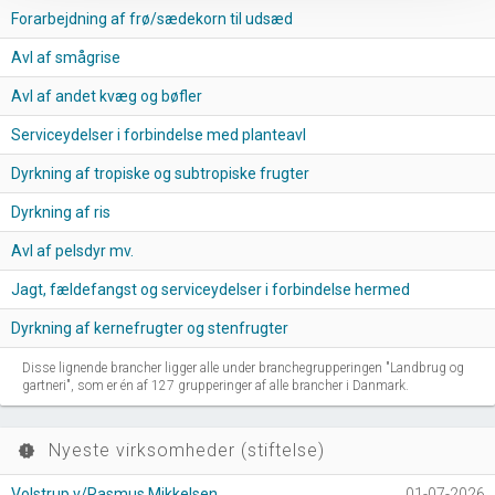
Forarbejdning af frø/sædekorn til udsæd
Avl af smågrise
Avl af andet kvæg og bøfler
Serviceydelser i forbindelse med planteavl
Dyrkning af tropiske og subtropiske frugter
Dyrkning af ris
Avl af pelsdyr mv.
Jagt, fældefangst og serviceydelser i forbindelse hermed
Dyrkning af kernefrugter og stenfrugter
Disse lignende brancher ligger alle under branchegrupperingen "Landbrug og
gartneri", som er én af 127 grupperinger af alle brancher i Danmark.
Nyeste virksomheder (stiftelse)
new_releases
Volstrup v/Rasmus Mikkelsen
01-07-2026