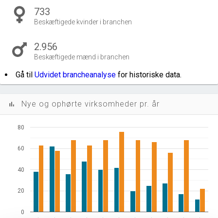
733
Beskæftigede kvinder i branchen
2.956
Beskæftigede mænd i branchen
Gå til
Udvidet brancheanalyse
for historiske data.
Nye og ophørte virksomheder pr. år
bar_chart
80
60
40
20
0
…
…
…
…
…
…
…
…
…
…
…