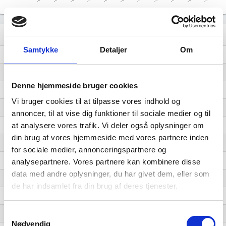
Lignende brancher
question_answer
Samtykke
Detaljer
Om
Kenneler
Blandet drift
Denne hjemmeside bruger cookies
Dyrkning af olieholdige frugter
Vi bruger cookies til at tilpasse vores indhold og
Fjerkræavl
annoncer, til at vise dig funktioner til sociale medier og til
Avl af kameler og dyr af kamelfamilien
at analysere vores trafik. Vi deler også oplysninger om
din brug af vores hjemmeside med vores partnere inden
Dyrkning af krydderiplanter, aromaplanter og lægeplanter
for sociale medier, annonceringspartnere og
Dyrkning af citrusfrugter
analysepartnere. Vores partnere kan kombinere disse
data med andre oplysninger, du har givet dem, eller som
Avl af heste og dyr af hestefamilien
de har indsamlet fra din brug af deres tjenester.
Dyrkning af korn (undtagen ris), bælgfrugter og olieholdige frø
Samtykkevalg
Dyrkning af andre etårige afgrøder
Nødvendig