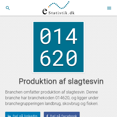
search
menu
014
620
Produktion af slagtesvin
Branchen omfatter produktion af slagtesvin. Denne
branche har branchekoden 014620, og ligger under
branchegrupperingen landbrug, skovbrug og fiskeri.
Del på linkedIn
Del på facebook