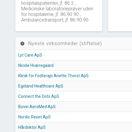
hospitalspatienter, jf. 86.2 ,
Medicinske laboratorieprøver uden
for hospitalerne, jf. 86.90.90 ,
Ambulancetransport, jf. 86.90.90
Nyeste virksomheder (stiftelse)
new_releases
Lyt Care ApS
Nicole Hvarregaard
Klinik for Fodterapi Anette Thorst ApS
Egeland Healthcare ApS
Connect the Dots ApS
Bovin AeroMed ApS
Nordic Reset ApS
Hårdoktor ApS