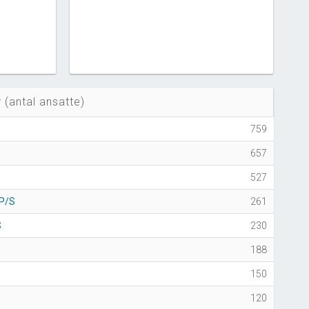
 (antal ansatte)
759
657
527
P/S
261
S
230
188
150
120