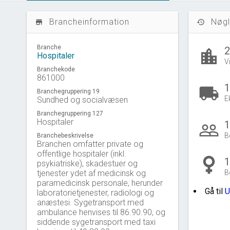
Brancheinformation
Nøgl
store_mall_directory
history
Branche
location_city
Hospitaler
V
Branchekode
861000
1
local_shipping
Branchegruppering 19
E
Sundhed og socialvæsen
Branchegruppering 127
Hospitaler
1
people_outline
B
Branchebeskrivelse
Branchen omfatter private og
offentlige hospitaler (inkl.
1
psykiatriske), skadestuer og
tjenester ydet af medicinsk og
B
paramedicinsk personale, herunder
Gå til
U
laboratorietjenester, radiologi og
anæstesi. Sygetransport med
ambulance henvises til 86.90.90, og
siddende sygetransport med taxi