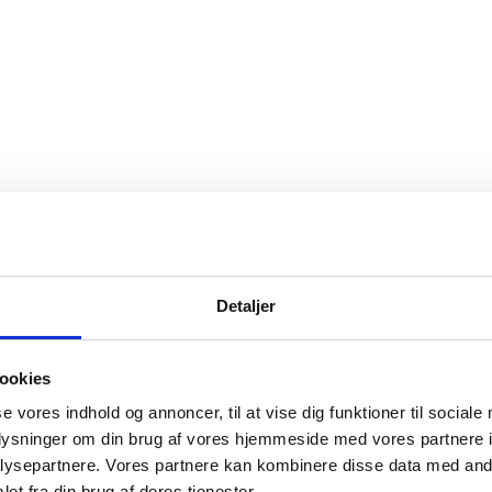
Detaljer
ookies
og ophørte virksomheder pr. år
se vores indhold og annoncer, til at vise dig funktioner til sociale
oplysninger om din brug af vores hjemmeside med vores partnere i
ysepartnere. Vores partnere kan kombinere disse data med andr
et fra din brug af deres tjenester.