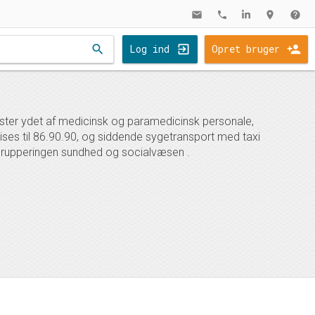
mail
phone
location_on
help
search
Log ind
Opret bruger
enester ydet af medicinsk og paramedicinsk personale,
ses til 86.90.90, og siddende sygetransport med taxi
grupperingen sundhed og socialvæsen .