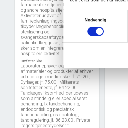
30
farmaceutiske tjenester, forplejning
og andre hospitalstjenester ,
Samtykkevalg
20
Aktiviteter udøvet af
Nødvendig
familieplanlægningscentre, som
tilbyder lægebehandling som fx
10
sterilisering og
svangerskabsafbrydelse, med
0
patientindlæggelse , Forskning, der
2
sker som en integreret del af
hospitalers aktivitet
Omfatter ikke
Laboratorieprøver og undersøgelse
af materialer og produkter af enhver
art undtagen medicinske, jf. 71.20 ,
Dyrlæger, jf. 75.00 , Militærets
sanitetstjeneste, jf. 84.22.00 ,
Tandlægevirksomhed, der udøves
som almindelig eller specialiseret
behandling, fx tandbehandling,
endodontisk og pædiatrisk
tandbehandling; oral patologi,
tandregulering, jf. 86.23.00 , Private
lægers tjenesteydelser til