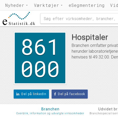
Nyheder
Værktøjer
eSegmentering
Vi
861
Hospitaler
Branchen omfatter private
herunder laboratorietjen
000
henvises til 49.32.00. D
Del på linkedIn
Del på facebook
Branchen
Udvidet b
Overblik, information og udvalgte virksomheder
Branchespecialiser