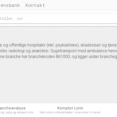
densbank
Kontakt
 og offentlige hospitaler (inkl. psykiatriske), skadestuer og tj
ester, radiologi og anæstesi. Sygetransport med ambulance henvi
enne branche har branchekoden 861000, og ligger under branche
rancheanalyse
Komplet Liste
ing, salg og eksport mm.
Hent alle virksomheder i branchen til excel