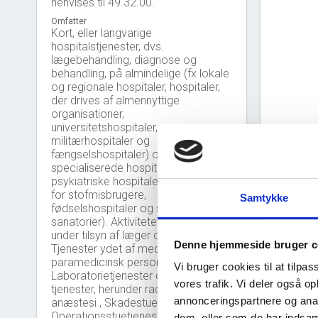
henvises til 49.32.00.
Omfatter
Kort, eller langvarige
hospitalstjenester, dvs.
lægebehandling, diagnose og
behandling, på almindelige (fx lokale
og regionale hospitaler, hospitaler,
der drives af almennyttige
organisationer,
universitetshospitaler,
militærhospitaler og
fængselshospitaler) og
specialiserede hospitaler (fx
psykiatriske hospitaler og hospitaler
for stofmisbrugere,
Samtykke
fødselshospitaler og specialiserede
sanatorier). Aktiviteterne udøves
under tilsyn af læger og omfatter: ,
Denne hjemmeside bruger c
Tjenester ydet af medicinsk og
Nye 
bar_chart
paramedicinsk personale ,
Vi bruger cookies til at tilpas
Laboratorietjenester og tekniske
vores trafik. Vi deler også 
tjenester, herunder radiologi og
40
annonceringspartnere og anal
anæstesi , Skadestuer ,
Operationsstuetjenester,
dem, eller som de har indsaml