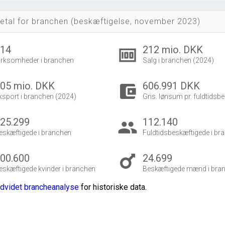
etal for branchen (beskæftigelse, november 2023)
214
212 mio. DKK
money
irksomheder i branchen
Salg i branchen (2024)
05 mio. DKK
606.991 DKK
account_balance_wallet
ksport i branchen (2024)
Gns. lønsum pr. fuldtidsbe
25.299
112.140
group
eskæftigede i branchen
Fuldtidsbeskæftigede i br
00.600
24.699
eskæftigede kvinder i branchen
Beskæftigede mænd i bra
dvidet brancheanalyse
for historiske data.